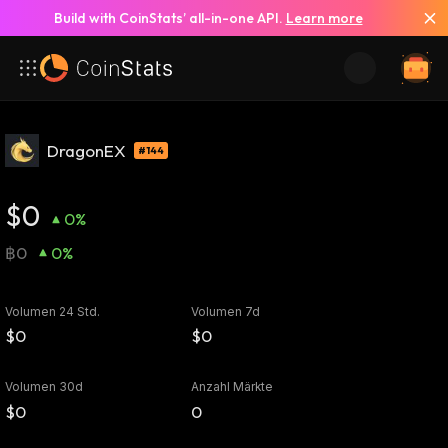
Build with CoinStats’ all-in-one API.
Learn more
DragonEX
#144
$0
0%
฿0
0%
Volumen 24 Std.
Volumen 7d
$0
$0
Volumen 30d
Anzahl Märkte
$0
0