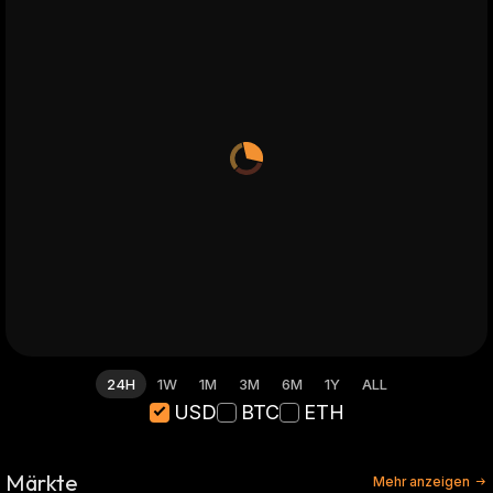
24H
1W
1M
3M
6M
1Y
ALL
USD
BTC
ETH
Märkte
Mehr anzeigen