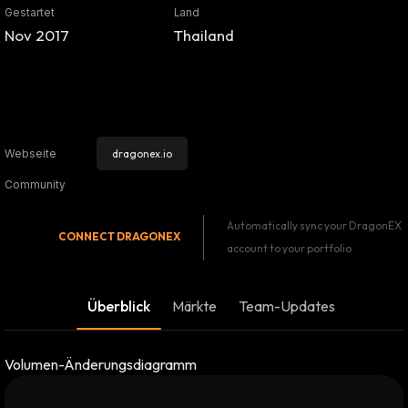
Gestartet
Land
Nov 2017
Thailand
dragonex.io
Webseite
Community
Automatically sync your DragonEX
CONNECT
DRAGONEX
account to your portfolio
Überblick
Märkte
Team-Updates
Volumen-Änderungsdiagramm