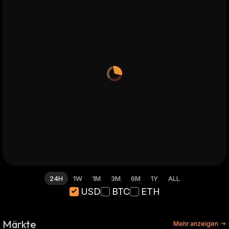
24H
1W
1M
3M
6M
1Y
ALL
USD
BTC
ETH
Märkte
Mehr anzeigen