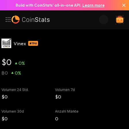
Build with CoinStats’ all-in-one API.
Learn more
Vinex
#196
$0
0%
฿0
0%
Volumen 24 Std.
Volumen 7d
$0
$0
Volumen 30d
Anzahl Märkte
$0
0