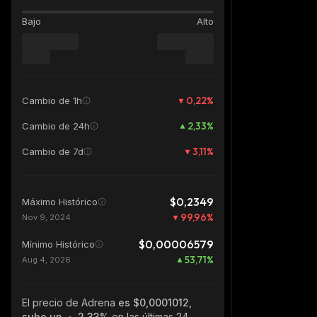
Bajo
Alto
0,22
%
Cambio de 1h
2,33
%
Cambio de 24h
3,11
%
Cambio de 7d
$0,2349
Máximo Histórico
99,96
%
Nov 9, 2024
$0,00006579
Mínimo Histórico
53,71
%
Aug 4, 2026
El precio de Adrena
es $0,0001012,
sube un
2.33%
en las últimas 24