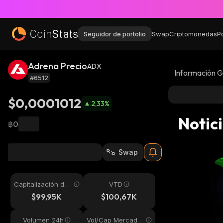
Seguidor de portolio
Swap
Criptomonedas
P
Adrena Precio
ADX
Información G
#6512
$0,0001012
2,33
%
Notic
฿0
Swap
Capitalización de
VTD
mercado
$99,95K
$100,67K
Volumen 24h
Vol/Cap Mercado