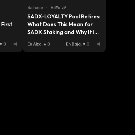
4a hace
•
AdEx
$ADX-LOYALTY Pool Retires: 
First 
What Does This Mean for 
$ADX Staking and Why It is 
Good News
0
En Alza
:
0
En Baja
:
0