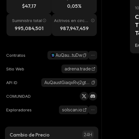
24h
$47,17
0,05%
1
C
Suministro total
Actrivos en circul
T
ación
995,084,501
987,947,459
T
E
AuQau...tuDw
Contratos
adrena.trade
Sitio Web
AuQaustGiaqxRvj2gtCdrd22PBzTn8kM3kEPEkZCtuDw_solana
API ID
COMUNIDAD
solscan.io
Exploradores
Cambio de Precio
24H