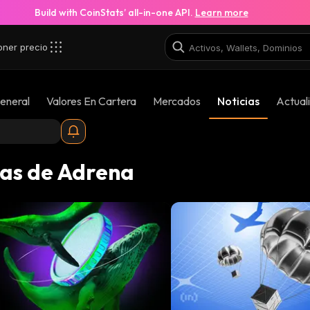
Build with CoinStats’ all-in-one API.
Learn more
oner precio
eneral
Valores En Cartera
Mercados
Noticias
Actual
ias de Adrena