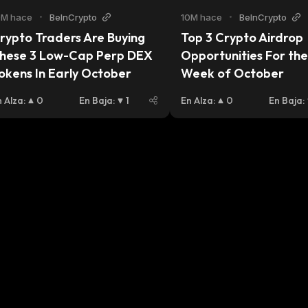
0M hace
•
BeInCrypto
10M hace
•
BeInCrypto
rypto Traders Are Buying 
Top 3 Crypto Airdrop 
hese 3 Low-Cap Perp DEX 
Opportunities For the 
okens In Early October
Week of October
n Alza
:
0
En Baja
:
1
En Alza
:
0
En Baja
: