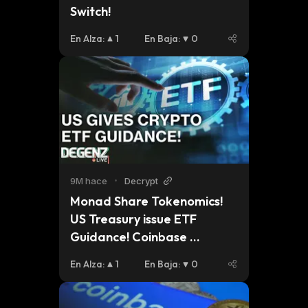
Switch!
En Alza
:
1
En Baja
:
0
9M hace
•
Decrypt
Monad Share Tokenomics! 
US Treasury issue ETF 
Guidance! Coinbase 
announce ICO platform! 
En Alza
:
1
En Baja
:
0