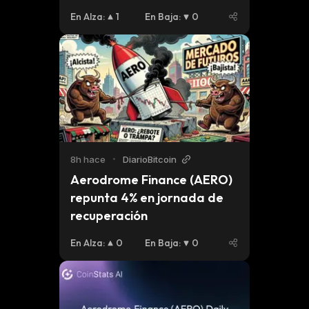
for September Upside
En Alza
:
1
En Baja
:
0
8h hace
•
DiarioBitcoin
Aerodrome Finance (AERO) 
repunta 4% en jornada de 
recuperación
En Alza
:
0
En Baja
:
0