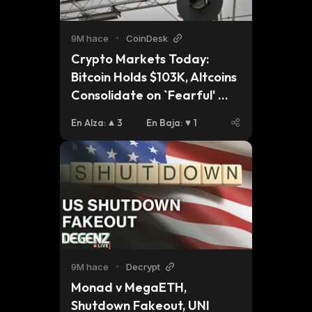
9M hace
•
CoinDesk
Crypto Markets Today: 
Bitcoin Holds $103K, Altcoins 
Consolidate on `Fearful' 
Sentiment 
En Alza
:
3
En Baja
:
1
9M hace
•
Decrypt
Monad v MegaETH, 
Shutdown Fakeout, UNI 