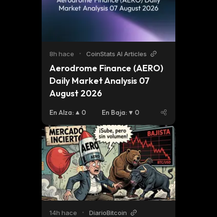
8h hace
•
CoinStats AI Articles
Aerodrome Finance (AERO) 
Daily Market Analysis 07 
August 2026
En Alza
:
0
En Baja
:
0
14h hace
•
DiarioBitcoin