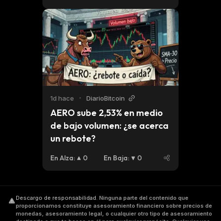
1d hace
•
DiarioBitcoin
AERO sube 2,53% en medio 
de bajo volumen: ¿se acerca 
un rebote?
En Alza
:
0
En Baja
:
0
Descargo de responsabilidad
.
Ninguna parte del contenido que
proporcionamos constituye asesoramiento financiero sobre precios de
monedas, asesoramiento legal, o cualquier otro tipo de asesoramiento