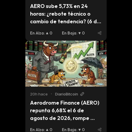
AERO sube 5,73% en 24 
horas: ¿rebote técnico o 
cambio de tendencia? (6 de 
agosto de 2026)
En Alza
:
0
En Baja
:
0
20h hace
•
DiarioBitcoin
Aerodrome Finance (AERO) 
repunta 6,68% el 6 de 
agosto de 2026, rompe 
resistencia de corto plazo
En Alza
:
0
En Baja
:
0