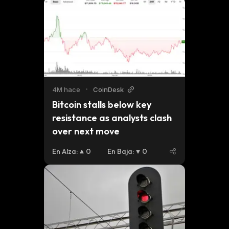
4M hace
•
CoinDesk
Bitcoin stalls below key 
resistance as analysts clash 
over next move
En Alza
:
0
En Baja
:
0