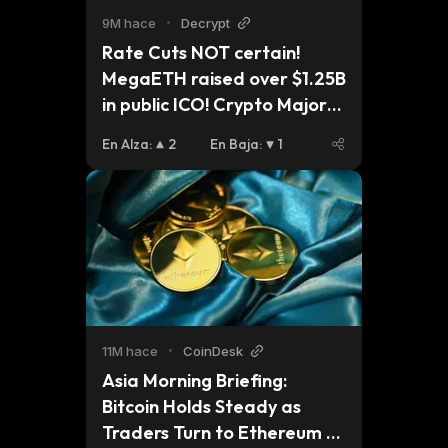
9M hace
•
Decrypt
Rate Cuts NOT certain! 
MegaETH raised over $1.25B 
in public ICO! Crypto Majors 
Fall 2-3%!
En Alza
:
2
En Baja
:
1
11M hace
•
CoinDesk
Asia Morning Briefing: 
Bitcoin Holds Steady as 
Traders Turn to Ethereum 