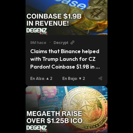
9M hace
•
Decrypt
Claims that Binance helped 
with Trump Launch for CZ 
Pardon! Coinbase $1.9B in 
revenue! 
En Alza
:
2
En Baja
:
2