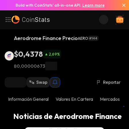
Build with CoinStats’ all-in-one API.
Learn more
Ver todas las noticias
Aerodrome Finance Precio
AERO
#144
$0,4378
2,69
%
฿0,00000673
Swap
Reportar
Información General
Valores En Cartera
Mercados
N
Noticias de Aerodrome Finance