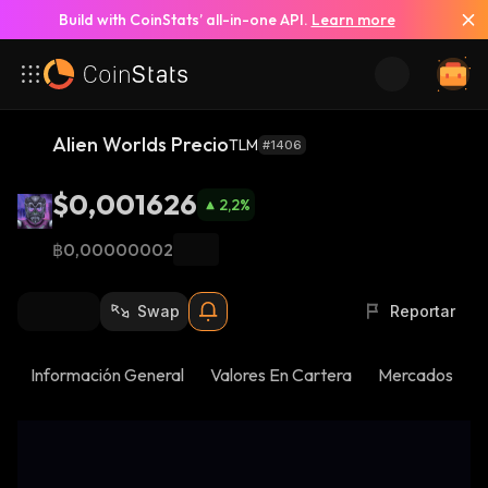
Build with CoinStats’ all-in-one API.
Learn more
Alien Worlds Precio
TLM
#1406
$0,001626
2,2
%
฿0,00000002
Swap
Reportar
Información General
Valores En Cartera
Mercados
N