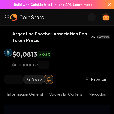
Build with CoinStats’ all-in-one API.
Learn more
Argentine Football Association Fan
ARG
#2990
Token Precio
$0,0813
0,9
%
฿0,00000125
Swap
Reportar
Información General
Valores En Cartera
Mercados
N