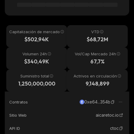
Capitalización de mercado
VTD
$502,94K
$68,72M
Volumen 24h
Vol/Cap Mercado 24h
$340,49K
67,7%
Suministro total
Actrivos en circulación
1,250,000,000
9,148,899
0xe64...354b
Contratos
aicaretoc.io
Sitio Web
ctoc
API ID