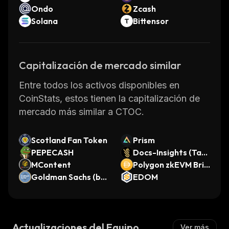
Ondo
Zcash
Solana
Bittensor
Capitalización de mercado similar
Entre todos los activos disponibles en
CoinStats, estos tienen la capitalización de
mercado más similar a CTOC.
Scotland Fan Token
Prism
PEPECASH
Docs-Insights (Taτs
MContent
u)
Polygon zkEVM Brid
Goldman Sachs (bS
ged DAI (Polygon zk
EDOM
tocks Tokenized St
EVM)
ock)
Actualizaciones del Equipo
Ver más