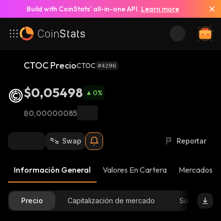
Build with CoinStats’ all-in-one API.
Learn more
CTOC Precio
CTOC
#4296
$0,05498
0
%
฿0,00000085
Swap
Reportar
Información General
Valores En Cartera
Mercados
Precio
Capitalización de mercado
Suministro D