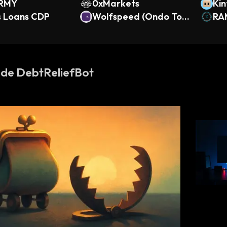
ARMY
0xMarkets
Kin
s Loans CDP
Wolfspeed (Ondo Tok
RA
enized)
 de DebtReliefBot