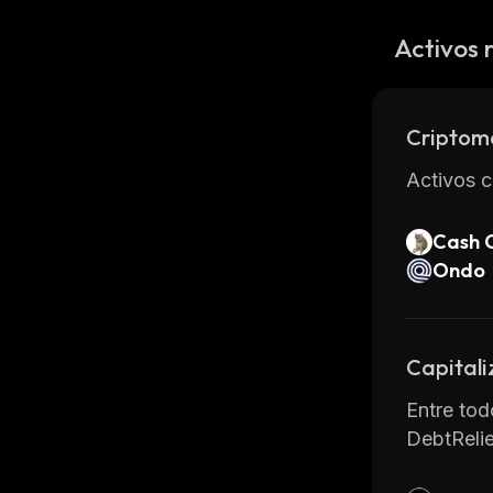
Activos 
Criptom
Activos c
Cash 
Ondo
Capitali
Entre tod
DebtRelie