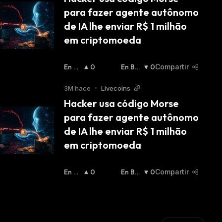
para fazer agente autônomo 
de IA lhe enviar R$ 1 milhão 
em criptomoeda
En Al
0
En Baj
0
Compartir
Za
:
A
:
3M hace
•
Livecoins
Hacker usa código Morse 
para fazer agente autônomo 
de IA lhe enviar R$ 1 milhão 
em criptomoeda
En Al
0
En Baj
0
Compartir
Za
:
A
: