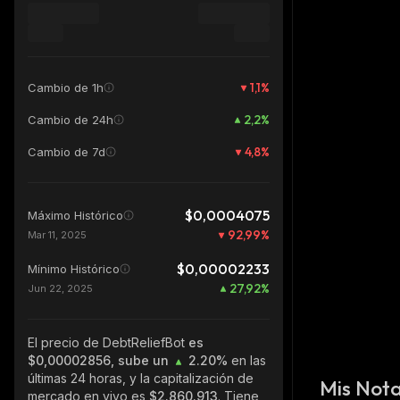
1,1
%
Cambio de 1h
2,2
%
Cambio de 24h
4,8
%
Cambio de 7d
$0,0004075
Máximo Histórico
92,99
%
Mar 11, 2025
$0,00002233
Mínimo Histórico
27,92
%
Jun 22, 2025
El precio de DebtReliefBot
es
$0,00002856, sube un
2.20%
en las
últimas 24 horas, y la capitalización de
Mis Not
mercado en vivo es
$2.860.913
. Tiene