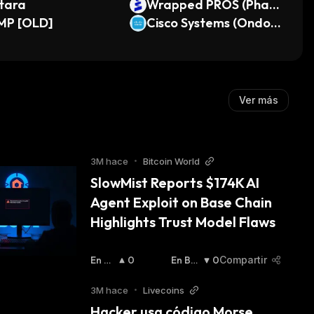
tara
Wrapped PROS (Phar
MP [OLD]
os)
Cisco Systems (Ondo T
okenized Stock)
Ver más
3M hace
•
Bitcoin World
SlowMist Reports $174K AI 
Agent Exploit on Base Chain 
Highlights Trust Model Flaws
En Al
0
En Baj
0
Compartir
Za
:
A
:
3M hace
•
Livecoins
Hacker usa código Morse 