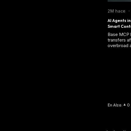
2M hace
•
AI Agents i
Smart Contr
Base MCP li
transfers af
overbroad a
En Alza
:
0