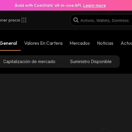
Build with CoinStats’ all-in-one API.
Learn more
oner precio
 General
Valores En Cartera
Mercados
Noticias
Actua
Capitalización de mercado
Suministro Disponible