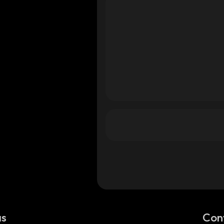
as
Con