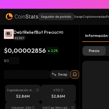
Seguidor de portolio
Swap
Criptomonedas
P
DebtReliefBot Precio
DRB
Información
#2397
$0,00002856
2,2
%
Precio
฿0
Swap
Capitalización de
VTD
mercado
$2,86M
$2,86M
Volumen 24h
Vol/Cap Mercado