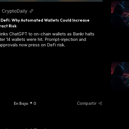
CryptoDaily
n DeFi: Why Automated Wallets Could Increase 
act Risk
nks ChatGPT to on-chain wallets as Bankr halts
ter 14 wallets were hit. Prompt-injection and
pprovals now press on DeFi risk.
En Baja
:
0
Compartir