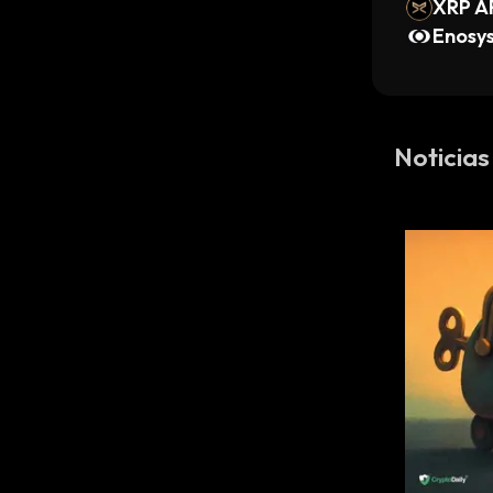
XRP 
Enosy
Noticias