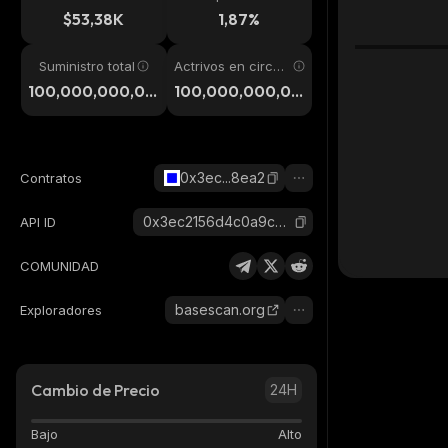
24h
$53,38K
1,87%
Suministro total
Actrivos en circul
ación
100,000,000,00
100,000,000,00
0
0
0x3ec...8ea2
Contratos
0x3ec2156d4c0a9cbdab4a016633b7bcf6a8d68ea2_base
API ID
COMUNIDAD
basescan.org
Exploradores
Cambio de Precio
24H
Bajo
Alto