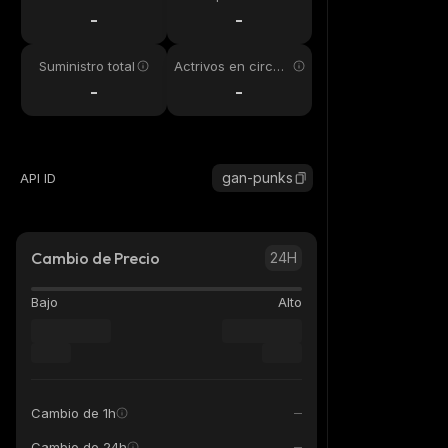
24h
-
-
Suministro total
Actrivos en circul
ación
-
-
gan-punks
API ID
Cambio de Precio
24H
Bajo
Alto
Cambio de 1h
Cambio de 24h