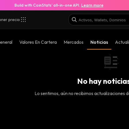
Build with CoinStats’ all-in-one API.
Learn more
oner precio
eneral
Valores En Cartera
Mercados
Noticias
Actual
No hay noticia
Lo sentimos, aún no recibimos actualizaciones d