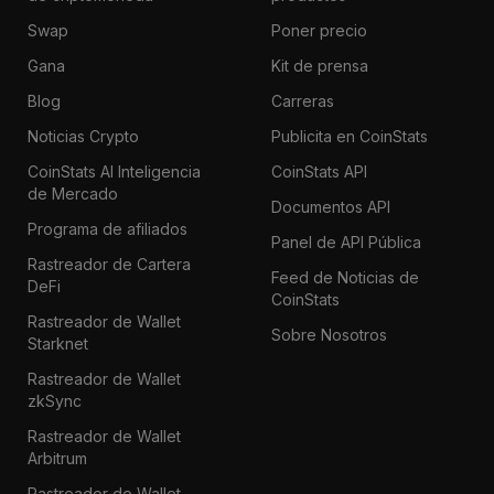
Swap
Poner precio
Gana
Kit de prensa
Blog
Carreras
Noticias Crypto
Publicita en CoinStats
CoinStats AI Inteligencia
CoinStats API
de Mercado
Documentos API
Programa de afiliados
Panel de API Pública
Rastreador de Cartera
Feed de Noticias de
DeFi
CoinStats
Rastreador de Wallet
Sobre Nosotros
Starknet
Rastreador de Wallet
zkSync
Rastreador de Wallet
Arbitrum
Rastreador de Wallet