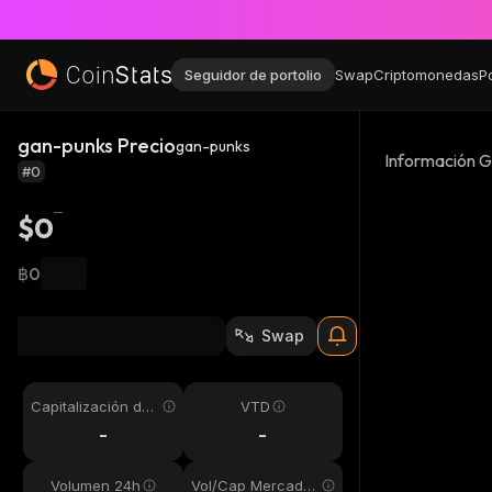
Seguidor de portolio
Swap
Criptomonedas
P
gan-punks Precio
gan-punks
Información G
#0
$0
฿0
Swap
Capitalización de
VTD
mercado
-
-
Volumen 24h
Vol/Cap Mercado