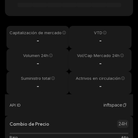
Capitalización de mercado
VTD
-
-
Volumen 24h
Vol/Cap Mercado 24h
-
-
Suministro total
Actrivos en circulación
-
-
inftspace
API ID
Cambio de Precio
24H
Bajo
Alto