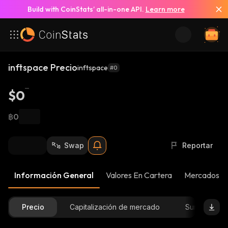
Build with CoinStats’ all-in-one API.
Learn more
inftspace Precio
inftspace
#0
$0
฿0
Swap
Reportar
Información General
Valores En Cartera
Mercados
Precio
Capitalización de mercado
Suministro D