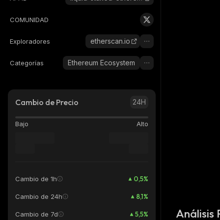
COMUNIDAD
etherscan.io
Exploradores
Ethereum Ecosystem
Categorías
Cambio de Precio
24H
Bajo
Alto
0,5
%
Cambio de 1h
8,1
%
Cambio de 24h
Análisis
5,5
%
Cambio de 7d