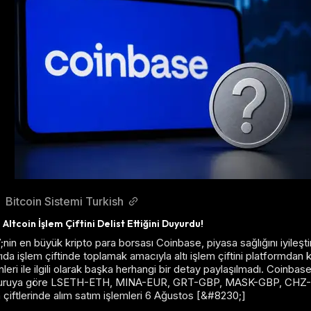
Bitcoin Sistemi Turkish
Altcoin İşlem Çiftini Delist Ettiğini Duyurdu!
n en büyük kripto para borsası Coinbase, piyasa sağlığını iyileştir
da işlem çiftinde toplamak amacıyla altı işlem çiftini platformdan ka
leri ile ilgili olarak başka herhangi bir detay paylaşılmadı. Coinba
uyuruya göre LSETH-ETH, MINA-EUR, GRT-GBP, MASK-GBP, CHZ
çiftlerinde alım satım işlemleri 6 Ağustos [&#8230;]