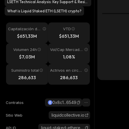
LSETH Technical Analysis: Key Support & Resist
ance Levels?
What is Liquid Staked ETH (LSETH) crypto?
Capitalización de
VTD
mercado
$651,33M
$651,33M
Volumen 24h
Vol/Cap Mercado
24h
$7,03M
1,08%
Suministro total
Actrivos en circul
ación
286,633
286,633
0x8c1...6549
Contratos
liquidcollective.io
Sitio Web
liquid-staked-ethereum
API ID