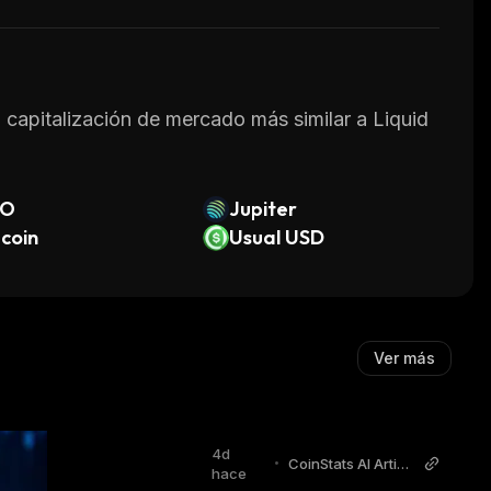
a capitalización de mercado más similar a Liquid
O
Jupiter
ecoin
Usual USD
Ver más
4d
•
CoinStats AI Articl
hace
es