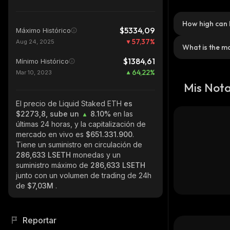
How high can 
$5334,09
Máximo Histórico
57,37
%
Aug 24, 2025
What is the m
$1384,61
Mínimo Histórico
64,22
%
Mar 10, 2023
Mis Not
El precio de Liquid Staked ETH
es
$2273,8, sube un
8.10%
en las
últimas 24 horas, y la capitalización de
mercado en vivo es
$651.331.900
.
Tiene un suministro en circulación de
286,633 LSETH
monedas y un
suministro máximo de
286,633 LSETH
junto con un volumen de trading de 24h
de
$7,03M
.
Reportar