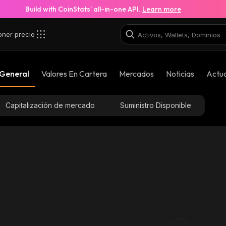
Build with CoinStats’ all-in-one API.
Learn more
oner precio
 General
Valores En Cartera
Mercados
Noticias
Actua
Capitalización de mercado
Suministro Disponible