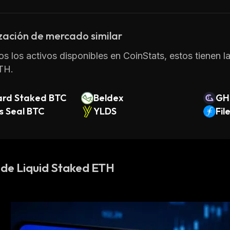
zación de mercado similar
os los activos disponibles en CoinStats, estos tienen l
TH.
rd Staked BTC
Beldex
GH
's Seal BTC
YLDS
Fil
 de Liquid Staked ETH