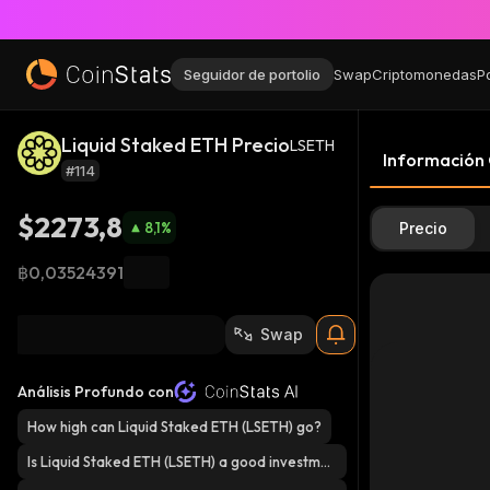
Seguidor de portolio
Swap
Criptomonedas
P
Liquid Staked ETH Precio
LSETH
Información
#114
$2273,8
8,1
%
Precio
฿0,03524391
Swap
Análisis Profundo con
How high can Liquid Staked ETH (LSETH) go?
Is Liquid Staked ETH (LSETH) a good investmen
t?