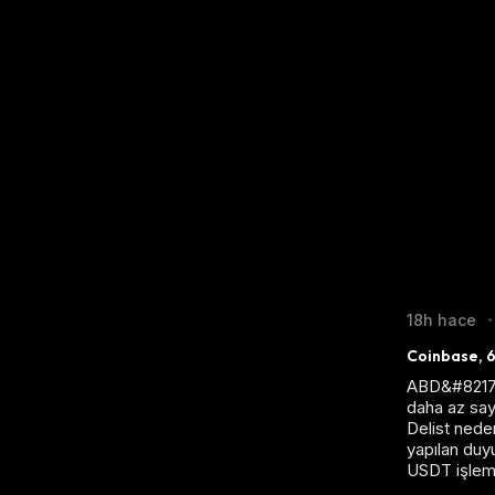
18h hace
•
Coinbase, 6 
ABD&#8217;ni
daha az sayı
Delist neden
yapılan d
USDT işlem 