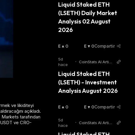
Liquid Staked ETH 
(LSETH) Daily Market 
Analysis 02 August 
2026
E
0
E
0
Compartir
N
N
A
B
5d
•
CoinStats AI Articl
L
A
hace
es
Z
J
Liquid Staked ETH 
A
A
(LSETH) - Investment 
:
:
Analysis August 2026
mek ve likiditeyi
E
0
E
0
Compartir
ldıracağını açıkladı.
N
N
se Markets tarafından
A
B
5d
-USDT ve CRO-
•
CoinStats AI Articl
L
A
hace
es
Z
J
Liquid Staked ETH 