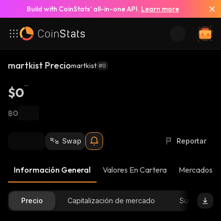
Build with CoinStats’ all-in-one API.
Learn more
martkist Precio
martkist
#0
$0
฿0
Swap
Reportar
Información General
Valores En Cartera
Mercados
Precio
Capitalización de mercado
Suministro D