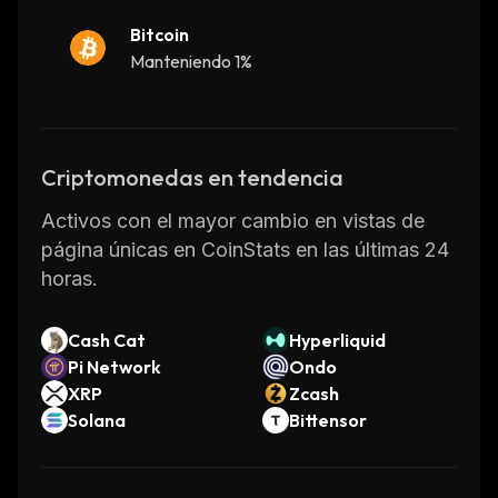
serves as a testament to Enjin’s commitment
Bitcoin
to providing innovative solutions for gamers
Manteniendo 1%
and esports fans alike.
For more information about the token please
visit
ogs.gg
.
Criptomonedas en tendencia
Activos con el mayor cambio en vistas de
página únicas en CoinStats en las últimas 24
horas.
Cash Cat
Hyperliquid
Pi Network
Ondo
XRP
Zcash
Solana
Bittensor