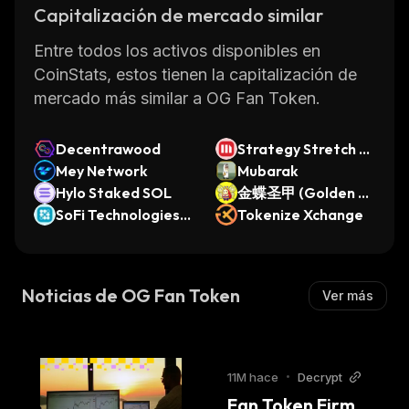
Capitalización de mercado similar
Entre todos los activos disponibles en
CoinStats, estos tienen la capitalización de
mercado más similar a OG Fan Token.
Decentrawood
Strategy Stretch Pr
Mey Network
eferred (Ondo Tok
Mubarak
Hylo Staked SOL
enized)
金蝶圣甲 (Golden Bu
SoFi Technologies
tterfly Sacred Armo
Tokenize Xchange
(Ondo Tokenized St
r)
ock)
Noticias de OG Fan Token
Ver más
11M hace
•
Decrypt
Fan Token Firm 