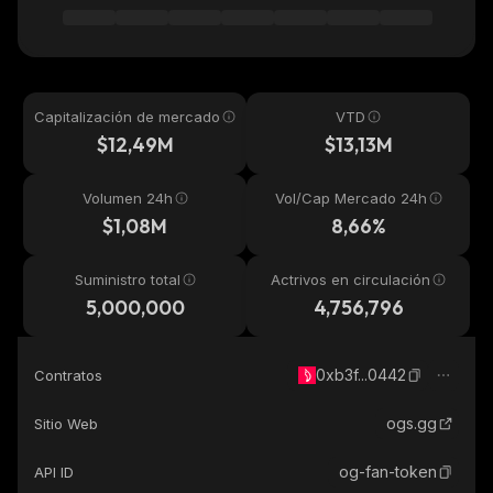
Capitalización de mercado
VTD
$12,49M
$13,13M
Volumen 24h
Vol/Cap Mercado 24h
$1,08M
8,66%
Suministro total
Actrivos en circulación
5,000,000
4,756,796
0xb3f...0442
Contratos
ogs.gg
Sitio Web
og-fan-token
API ID