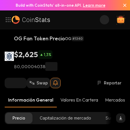
Build with CoinStats’ all-in-one API.
Learn more
OG Fan Token Precio
OG
#1340
$2,625
1,3
%
฿0,00004038
Swap
Reportar
Información General
Valores En Cartera
Mercados
Precio
Capitalización de mercado
Suministro D