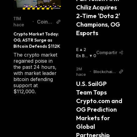
Chiliz Acquires 
2-Time 'Dota 2' 
11M
CoinD
•
Champions, OG 
hace
esk
Esports
Crypto Market Today: 
OG, ASTR Surge as 
Bitcoin Defends $112K
E
2
Compartir
The crypto market
N
En Baj
0
regained poise in
A
A
:
the past 24 hours,
L
2M
•
Blockchain
with market leader
Z
hace
Reporter
bitcoin defending
A
U.S. SailGP 
support at
:
Team Taps 
$112,000.
Crypto.com and 
OG Prediction 
Markets for 
Global 
Partnership