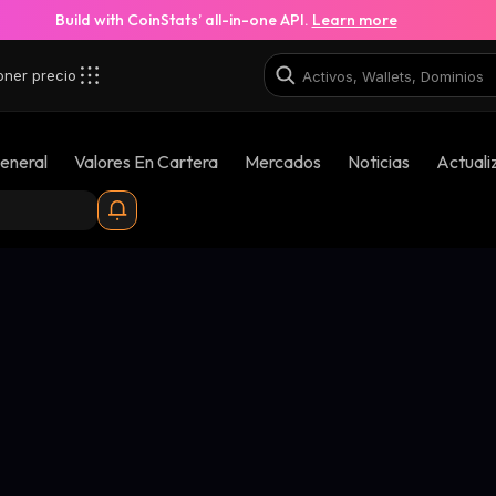
Build with CoinStats’ all-in-one API.
Learn more
oner precio
eneral
Valores En Cartera
Mercados
Noticias
Actuali