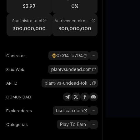
24h
$3,97
0%
Suministro total
Actrivos en circul
ación
300,000,000
300,000,000
0x314...b794
Contratos
plantvsundead.com
Sitio Web
plant-vs-undead-token
API ID
COMUNIDAD
bscscan.com
Exploradores
Play To Earn
Categorías