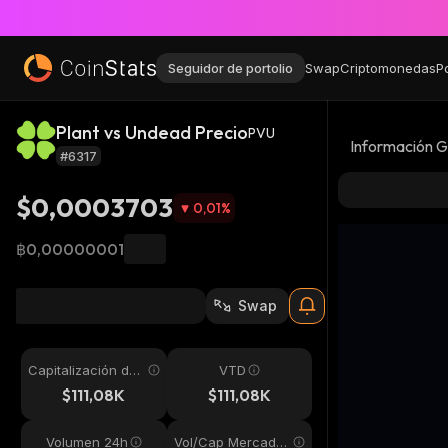
Seguidor de portolio
Swap
Criptomonedas
P
Plant vs Undead Precio
PVU
Información G
#6317
$0,0003703
0,01
%
฿0,00000001
Swap
Capitalización de
VTD
mercado
$111,08K
$111,08K
Volumen 24h
Vol/Cap Mercado