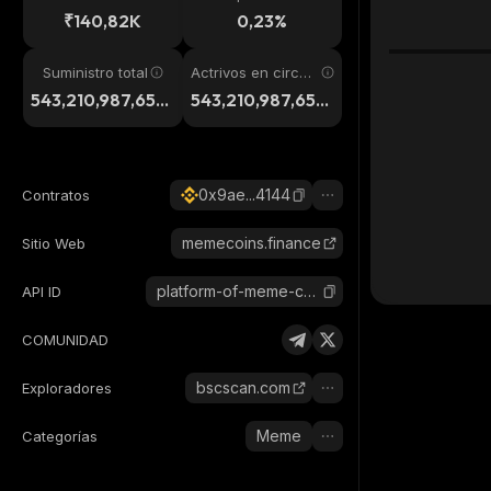
24h
₹140,82K
0,23%
Suministro total
Actrivos en circul
ación
543,210,987,654,
543,210,987,654,
321
321
0x9ae...4144
Contratos
memecoins.finance
Sitio Web
platform-of-meme-coins
API ID
COMUNIDAD
bscscan.com
Exploradores
Meme
Categorías