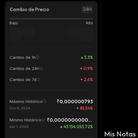
Cambio de Precio
24H
Bajo
Alto
3,3
%
Cambio de 1h
0,9
%
Cambio de 24h
2,6
%
Cambio de 7d
₹0,000000793
Máximo Histórico
85,54
%
Oct 8, 2024
₹0,0000000000003
Mínimo Histórico
43.154.053,72
%
Apr 1, 2026
Mis Notas