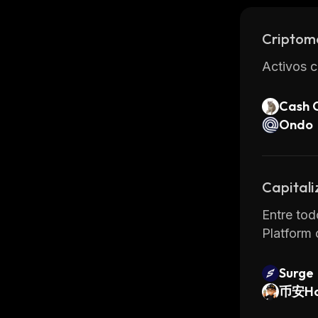
Criptom
Activos c
Cash 
Ondo
Capitali
Entre tod
Platform
Surge
币安Ho