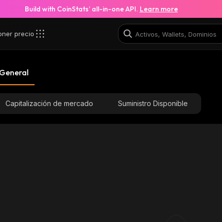
Build with CoinStats’ all-in-one API.
Learn more
oner precio
 General
Capitalización de mercado
Suministro Disponible