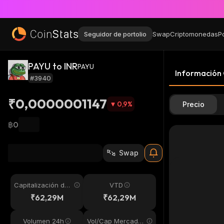
Seguidor de portolio
Swap
Criptomonedas
P
PAYU to INR
PAYU
Información
#3940
₹0,0000001147
0,9
%
Precio
฿0
Swap
Capitalización de
VTD
mercado
₹62,29M
₹62,29M
Volumen 24h
Vol/Cap Mercado