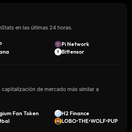
Stats en las últimas 24 horas.
P
Pi Network
lana
Bittensor
a capitalización de mercado más similar a
gium Fan Token
H2 Finance
tbal
LOBO•THE•WOLF•PUP