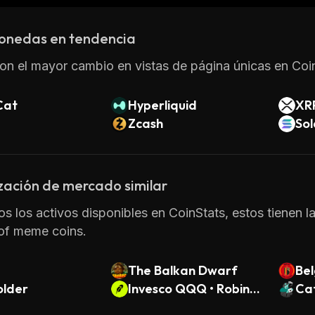
onedas en tendencia
on el mayor cambio en vistas de página únicas en Coin
Cat
Hyperliquid
XR
Zcash
So
zación de mercado similar
os los activos disponibles en CoinStats, estos tienen l
 of meme coins.
The Balkan Dwarf
Bel
lder
Invesco QQQ • Robinh
Ca
ood Token