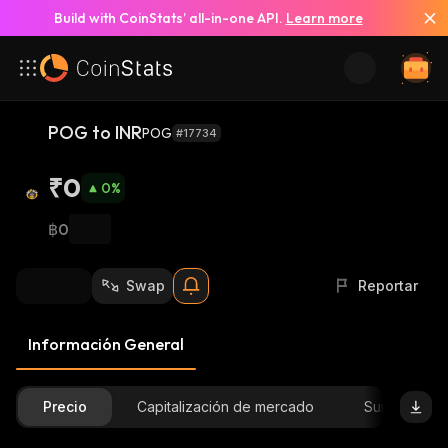
Build with CoinStats’ all-in-one API.
Learn more
POG to INR
POG
#17734
₹0
0
%
฿0
Swap
Reportar
Información General
Precio
Capitalización de mercado
Suministro D