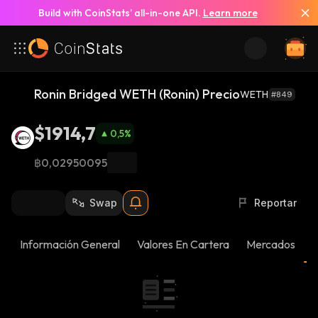
Build with CoinStats’ all-in-one API.
Learn more
Ronin Bridged WETH (Ronin) Precio
WETH
#849
$1914,7
0,5
%
฿0,02950095
Swap
Reportar
Información General
Valores En Cartera
Mercados
N