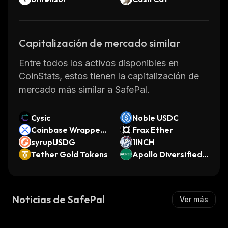
Capitalización de mercado similar
Entre todos los activos disponibles en
CoinStats, estos tienen la capitalización de
mercado más similar a SafePal.
Cysic
Noble USDC
Coinbase Wrapped
Frax Ether
XRP
syrupUSDG
1INCH
Tether Gold Tokens
Apollo Diversified C
redit Securitize Fun
d
Noticias de SafePal
Ver más