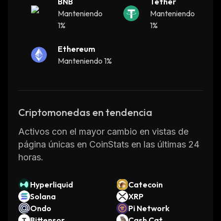
BNB
Tether
Manteniendo
Manteniendo
1%
1%
Ethereum
Manteniendo 1%
Criptomonedas en tendencia
Activos con el mayor cambio en vistas de
página únicas en CoinStats en las últimas 24
horas.
Hyperliquid
Catecoin
Solana
XRP
Ondo
Pi Network
Bittensor
Cash Cat