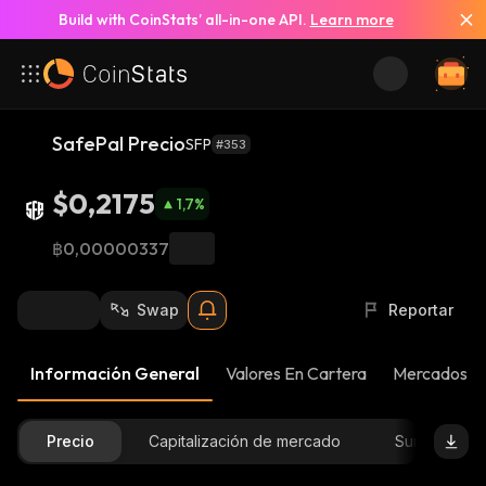
Build with CoinStats’ all-in-one API.
Learn more
SafePal Precio
SFP
#353
$0,2175
1,7
%
฿0,00000337
Swap
Reportar
Información General
Valores En Cartera
Mercados
Precio
Capitalización de mercado
Suministro D