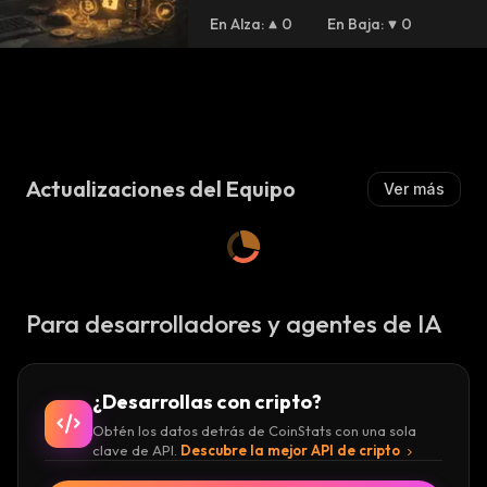
En Alza
:
0
En Baja
:
0
r
Actualizaciones del Equipo
Ver más
Para desarrolladores y agentes de IA
¿Desarrollas con cripto?
Obtén los datos detrás de CoinStats con una sola
clave de API.
Descubre la mejor API de cripto