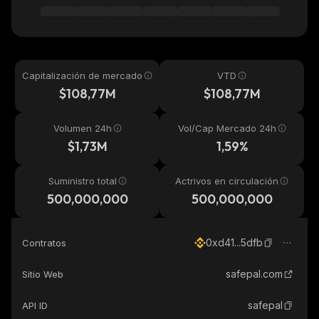
Capitalización de mercado
VTD
$108,77M
$108,77M
Volumen 24h
Vol/Cap Mercado 24h
$1,73M
1,59%
Suministro total
Actrivos en circulación
500,000,000
500,000,000
0xd41...5dfb
Contratos
safepal.com
Sitio Web
safepal
API ID