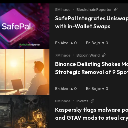
5M hace
•
BlockchainReporter
SafePal Integrates Uniswap
with in-Wallet Swaps
En Alza
:
0
En Baja
:
0
7M hace
•
Bitcoin World
Binance Delisting Shakes Ma
Strategic Removal of 9 Spot
Including AI/BNB Signals Maj
En Alza
:
0
En Baja
:
0
8M hace
•
Invezz
Kaspersky flags malware pos
and GTAV mods to steal cr