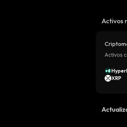
Activos 
Criptom
Activos c
Hyperl
XRP
Actualiz