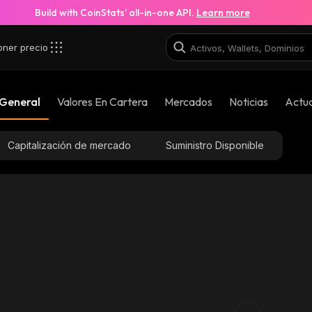
Build with CoinStats’ all-in-one API.
Learn more
oner precio
 General
Valores En Cartera
Mercados
Noticias
Actua
Capitalización de mercado
Suministro Disponible