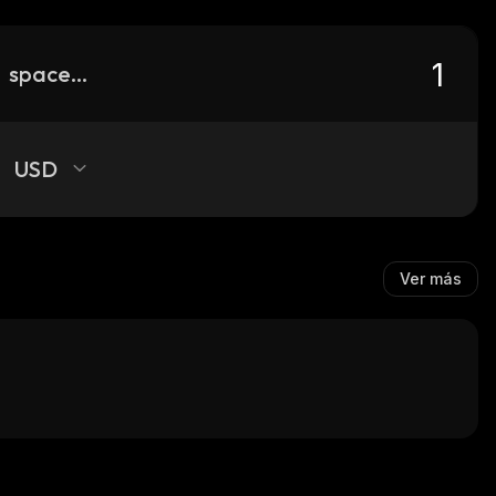
spacexpanse
USD
Ver más