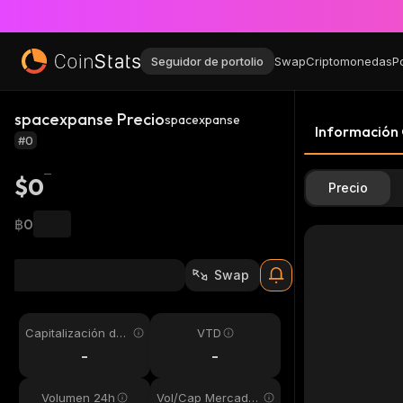
Seguidor de portolio
Swap
Criptomonedas
P
spacexpanse Precio
spacexpanse
Información
#0
$0
Precio
฿0
Swap
Capitalización de
VTD
mercado
-
-
Volumen 24h
Vol/Cap Mercado