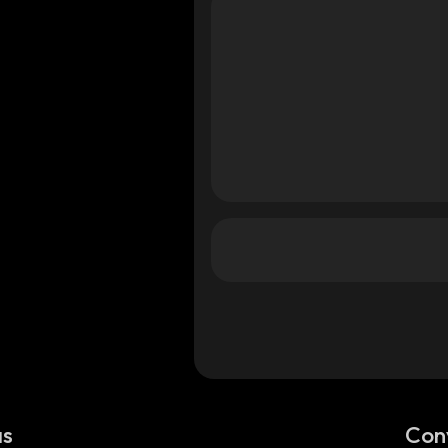
as
Con