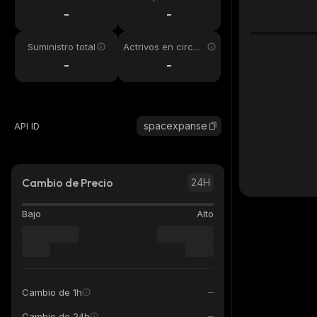
24h
-
-
Suministro total
Actrivos en circul
ación
-
-
spacexpanse
API ID
Cambio de Precio
24H
Bajo
Alto
Cambio de 1h
Cambio de 24h