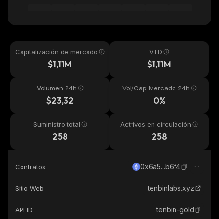
Capitalización de mercado
VTD
$1,11M
$1,11M
Volumen 24h
Vol/Cap Mercado 24h
$23,32
0%
Suministro total
Actrivos en circulación
258
258
0x6a5...b6f4
Contratos
tenbinlabs.xyz
Sitio Web
tenbin-gold
API ID