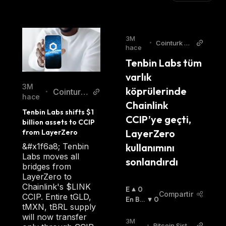
3M
•
Cointurk Ne
hace
ws TR
Tenbin Labs tüm 
varlık 
3M
köprülerinde 
Cointurk
•
hace
Chainlink 
News EN
Tenbin Labs shifts $1 
CCIP’ye geçti, 
billion assets to CCIP 
LayerZero 
from LayerZero
kullanımını 
&#x1f6a8; Tenbin
Labs moves all
sonlandırdı
bridges from
LayerZero to
Chainlink's $LINK
E
0
Compartir
CCIP. Entire tGLD,
N
En Baj
0
tMXN, tBRL supply
A
A
:
will now transfer
L
3M
•
Bitcoin Siste