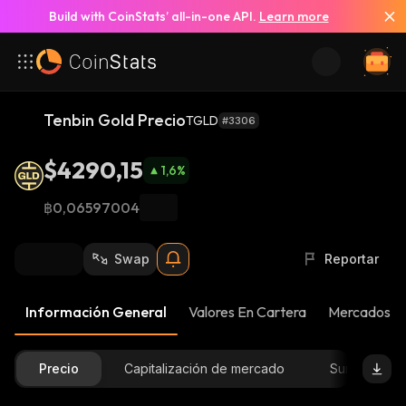
Build with CoinStats’ all-in-one API.
Learn more
Tenbin Gold Precio
TGLD
#3306
$4290,15
1,6
%
฿0,06597004
Swap
Reportar
Información General
Valores En Cartera
Mercados
Precio
Capitalización de mercado
Suministro D