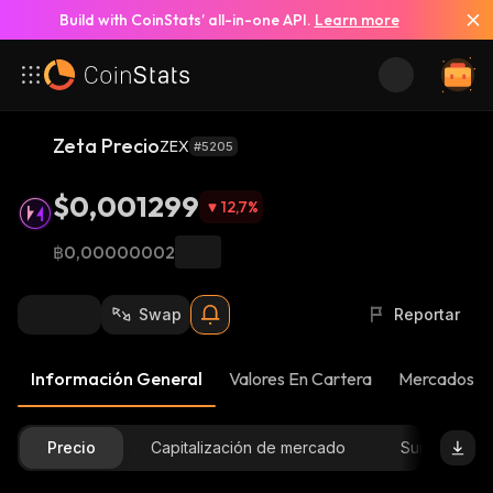
Build with CoinStats’ all-in-one API.
Learn more
Zeta Precio
ZEX
#5205
$0,001299
12,7
%
฿0,00000002
Swap
Reportar
Información General
Valores En Cartera
Mercados
Precio
Capitalización de mercado
Suministro D