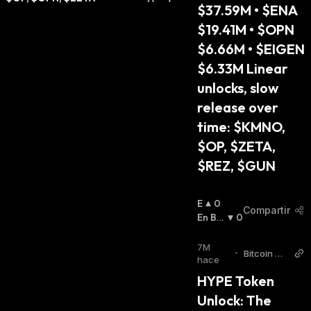
$37.59M • $ENA 
$19.41M • $OPN 
$6.66M • $EIGEN 
$6.33M Linear 
unlocks, slow 
release over 
time: $KMNO, 
$OP, $ZETA, 
$REZ, $GUN
E
0
Compartir
N
En Baj
0
A
A
:
L
7M
•
Bitcoin Wo
Z
hace
rld
A
HYPE Token 
:
Unlock: The 