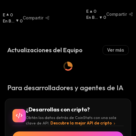
E
0
Compartir
E
0
N
En Baj
0
Compartir
N
En Baj
0
A
A
:
A
A
:
L
L
Z
Z
A
A
:
Actualizaciones del Equipo
Ver más
:
Para desarrolladores y agentes de IA
¿Desarrollas con cripto?
Obtén los datos detrás de CoinStats con una sola
clave de API.
Descubre la mejor API de cripto