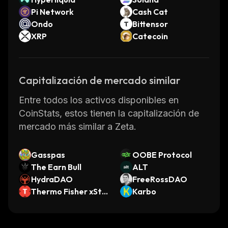
Pi Network
Cash Cat
Ondo
Bittensor
XRP
Catecoin
Capitalización de mercado similar
Entre todos los activos disponibles en
CoinStats, estos tienen la capitalización de
mercado más similar a Zeta.
Gasspas
OOBE Protocol
The Earn Bull
ALT
HydraDAO
FreeRossDAO
Thermo Fisher xSto
Karbo
ck