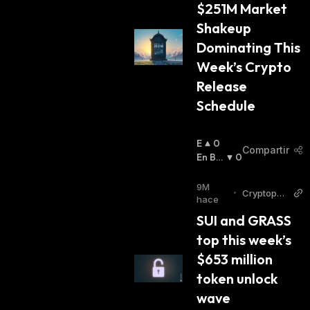
$251M Market 
Shakeup 
Dominating This 
Week’s Crypto 
Release 
Schedule
E
0
Compartir
N
En Baj
0
A
A
:
L
9M
•
Cryptopoli
Z
hace
tan
A
SUI and GRASS 
:
top this week’s 
$653 million 
token unlock 
wave