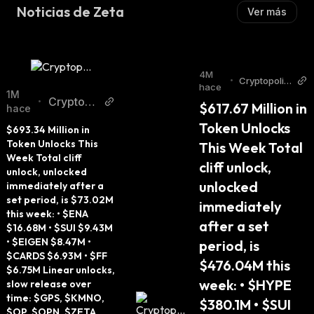
Noticias de Zeta
Ver más
4M
•
Cryptopolita
hace
n Twitter
1M
Cryptopo
•
$617.67 Million in 
hace
litan Twitt
Token Unlocks 
$693.34 Million in 
er
Token Unlocks This 
This Week Total 
Week Total cliff 
cliff unlock, 
unlock, unlocked 
unlocked 
immediately after a 
set period, is $73.02M 
immediately 
this week: • $ENA 
after a set 
$16.68M • $SUI $9.43M 
• $EIGEN $8.47M • 
period, is 
$CARDS $6.93M • $FF 
$476.04M this 
$6.75M Linear unlocks, 
week: • $HYPE 
slow release over 
time: $GPS, $KMNO, 
$380.1M • $SUI 
$OP, $OPN, $ZETA