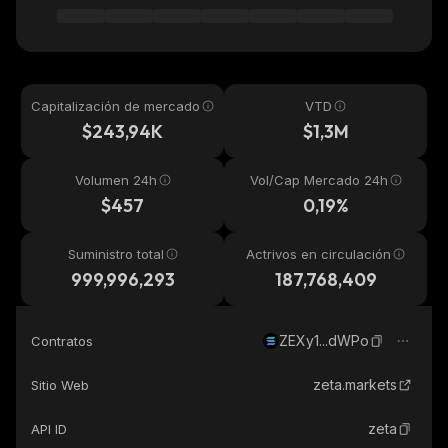
Capitalización de mercado
VTD
$243,94K
$1,3M
Volumen 24h
Vol/Cap Mercado 24h
$457
0,19%
Suministro total
Actrivos en circulación
999,996,293
187,768,409
ZEXy1...dWPo
Contratos
zeta.markets
Sitio Web
zeta
API ID