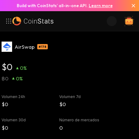
Build with CoinStats’ all-in-one API.
Learn more
AirSwap
#178
$0
0%
฿0
0%
Volumen 24h
Volumen 7d
$0
$0
Volumen 30d
Número de mercados
$0
0