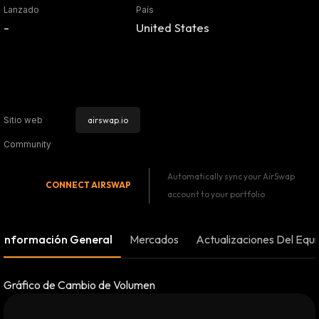
Lanzado
País
-
United States
airswap.io
Sitio web
Community
Automatically sync your AirSwap
CONNECT
AIRSWAP
account to your portfolio
Información General
Mercados
Actualizaciones Del Equ
Gráfico de Cambio de Volumen