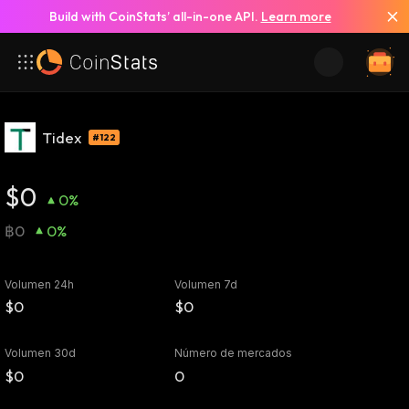
Build with CoinStats’ all-in-one API.
Learn more
Tidex
#122
$0
0%
฿0
0%
Volumen 24h
Volumen 7d
$0
$0
Volumen 30d
Número de mercados
$0
0