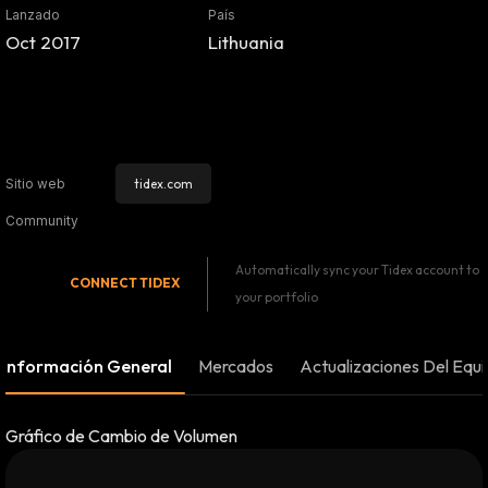
Lanzado
País
Oct 2017
Lithuania
tidex.com
Sitio web
Community
Automatically sync your Tidex account to
CONNECT
TIDEX
your portfolio
Información General
Mercados
Actualizaciones Del Equ
Gráfico de Cambio de Volumen