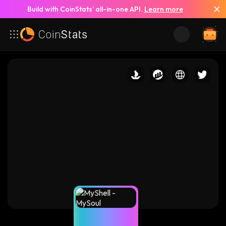
Build with CoinStats’ all-in-one API.
Learn more