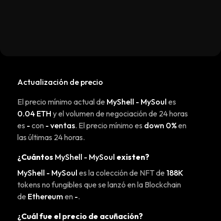
Actualización de precio
El precio mínimo actual de
MyShell - MySoul
es
0.04 ETH
y el volumen de negociación de 24 horas
es
-
con
- ventas
. El precio mínimo es
down 0%
en
las últimas 24 horas.
¿Cuántos
MyShell - MySoul
existen?
MyShell - MySoul
es la colección de NFT de
188K
tokens no fungibles que se lanzó en la Blockchain
de
Ethereum
en
-
.
¿Cuál fue el precio de acuñación?