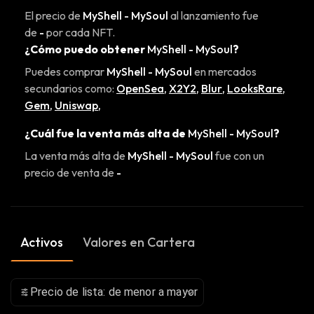
El precio de
MyShell - MySoul
al lanzamiento fue
de
-
por cada NFT.
¿Cómo puedo obtener
MyShell - MySoul
?
Puedes comprar
MyShell - MySoul
en mercados
secundarios como:
OpenSea
,
X2Y2
,
Blur
,
LooksRare
,
Gem
,
Uniswap
,
¿Cuál fue la venta más alta de
MyShell - MySoul
?
La venta más alta de
MyShell - MySoul
fue con un
precio de venta de
-
Activos
Valores en Cartera
Precio de lista: de menor a mayor