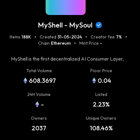
MyShell - MySoul
Items
188K
Created
31-05-2024
Creator fee
7%
Chain
Ethereum
Mint Price
-
MyShell is the first decentralized AI Consumer Layer,
connecting users, creators, and open-source AI model
Total Volume
Floor Price
researchers. MySoul is the premium privileged NFT
608.3697
0.04
within the MyShell ecosystem. MySoul represents the
loyal support fueling our journey to build the first
24H Volume
Listed
decentralized AI consumer layer. MySoul holders will
-
2.23%
enjoy exclusive privileges within the open ecosystem.
Owners
Unique Owners
2037
108.46%