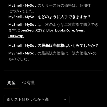
MyShell - MySoul
のリリース時の価格は、各NFT
につき
-
でした。
MyShell - MySoul
をどのように入手できますか？
MyShell - MySoul
は、次のような二次市場で購入でき
ます:
OpenSea
,
X2Y2
,
Blur
,
LooksRare
,
Gem
,
Uniswap
,
MyShell - MySoul
の最高販売価格はいくらでしたか？
MyShell - MySoul
の最高販売価格は、販売価格が
-
の
ものでした。
資産
保有量
リスト価格：低から高