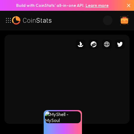
Build with CoinStats’ all-in-one API.
Learn more