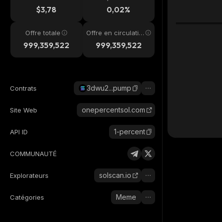
4h
$3,78
0,02%
Offre totale
Offre en circulatio
n
999,359,522
999,359,522
3dwu2...pump
Contrats
onepercentsol.com
Site Web
1-percent
API ID
COMMUNAUTÉ
solscan.io
Explorateurs
Meme
Catégories