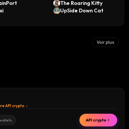
ainPort
The Roaring Kitty
xi
UpSide Down Cat
Voir plus
re API crypto
API crypto
wallets