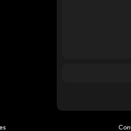
es
Con