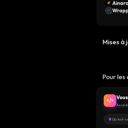
Ainar
Wrapp
versal
Mises à j
Pour les
Vous
Accéde
Qu'est-ce