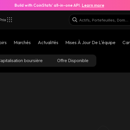
Build with CoinStats’ all-in-one API.
Learn more
Prix
oirs
Marchés
Actualités
Mises À Jour De L'équipe
Car
apitalisation boursière
Offre Disponible