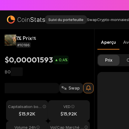
Suivi du portefeuille
Swap
Crypto-monnaies
1% Prix
1%
Aperçu
Av
#10186
$0,00001593
0,4
%
Prix
C
฿0
Swap
Capitalisation bou
VED
rsière
$15,92K
$15,92K
Volume 24h
Vol/Cap Marché 2