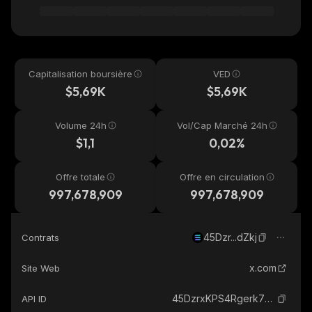
Capitalisation boursière
VED
$5,69K
$5,69K
Volume 24h
Vol/Cap Marché 24h
$1,1
0,02%
Offre totale
Offre en circulation
997,678,909
997,678,909
45Dzr...dZkj
Contrats
x.com
Site Web
45DzrxKPS4Rgerk7u6gBCB9iikF4gYVUtYE6GXbDdZkj_solana
API ID