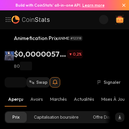
Build with CoinStats’ all-in-one API.
Learn more
Animefication Prix
ANIME
#12318
$0,00000570
0,2
%
5
฿0
Swap
Signaler
Aperçu
Avoirs
Marchés
Actualités
Mises À Jour 
Prix
Capitalisation boursière
Offre Disponible