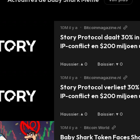
10M il y a
•
Bitcoinmagazine.nl
Story Protocol daalt 30% in
IP-conflict en $200 miljoen
Haussier
:
0
Baissier
:
0
10M il y a
•
Bitcoinmagazine.nl
Story Protocol verliest 30% 
IP-conflict en $200 miljoen
Haussier
:
0
Baissier
:
0
10M il y a
•
Bitcoin World
Baby Shark Token Faces Sho