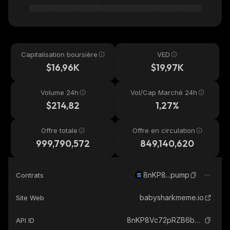
Capitalisation boursière
VED
$16,96K
$19,97K
Volume 24h
Vol/Cap Marché 24h
$214,82
1,27%
Offre totale
Offre en circulation
999,790,572
849,140,620
8nKP8...pump
Contrats
babysharkmeme.io
Site Web
8nKP8Vc72pRZB6bhCy8D1UYf6ZjwYT859i6awyinpump_solana
API ID