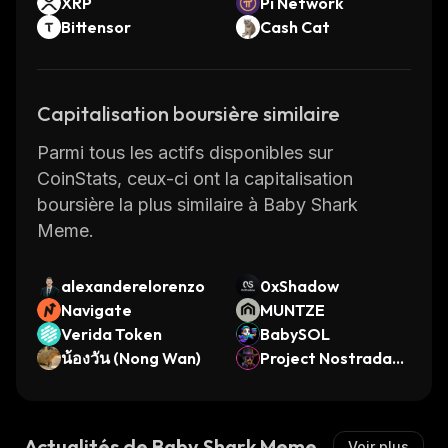
XRP
Pi Network
Bittensor
Cash Cat
Capitalisation boursière similaire
Parmi tous les actifs disponibles sur
CoinStats, ceux-ci ont la capitalisation
boursière la plus similaire à Baby Shark
Meme.
alexanderelorenzo
0xShadow
Navigate
MUNTZE
Verida Token
BabySOL
น้องวัน (Nong Wan)
Project Nostradam
us
Actualités de Baby Shark Meme
Voir plus