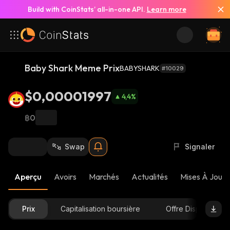
Build with CoinStats’ all-in-one API.
Learn more
Baby Shark Meme Prix
BABYSHARK
#10029
$0,00001997
4,4
%
฿0
Swap
Signaler
Aperçu
Avoirs
Marchés
Actualités
Mises À Jour 
Prix
Capitalisation boursière
Offre Disponible