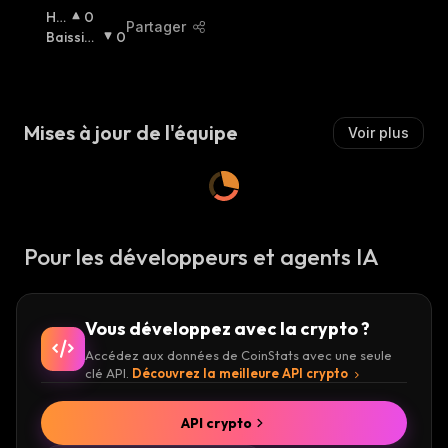
:
Ha
0
Partager
Uss
Baissier
0
Ier
:
:
Mises à jour de l'équipe
Voir plus
Pour les développeurs et agents IA
Vous développez avec la crypto ?
Accédez aux données de CoinStats avec une seule
clé API.
Découvrez la meilleure API crypto
API crypto