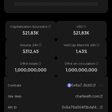
Capitalisation boursière
VED
$21,83K
$21,83K
Volume 24h
Vol/Cap Marché 24h
$312,45
1,43%
Offre totale
Offre en circulation
1,000,000,000
1,000,000,000
0x6a7...8cb5
Contrats
charlieeth.com
Site Web
0x6a76a004f3bda1447b7d8bbea8355866420b8cb5_ethereum
API ID