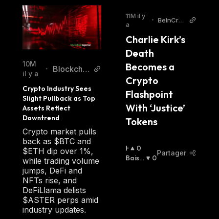
11M il y
•
BeInCryp
a
to
Charlie Kirk’s 
Death 
10M
Becomes a 
Blockchai
•
il y a
Crypto 
nReporter
Crypto Industry Sees 
Flashpoint 
Slight Pullback as Top 
With ‘Justice’ 
Assets Reflect 
Downtrend
Tokens
Crypto market pulls
back as $BTC and
H
0
$ETH dip over 1%,
Partager
A
Baissi
0
while trading volume
U
Er
:
jumps, DeFi and
S
NFTs rise, and
S
DeFiLlama delists
I
$ASTER perps amid
E
industry updates.
R