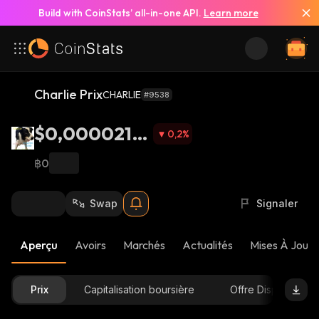
Build with CoinStats’ all-in-one API.
Learn more
Charlie Prix
CHARLIE
#9538
$0,0000218
0,2
%
3
฿0
Swap
Signaler
Aperçu
Avoirs
Marchés
Actualités
Mises À Jour 
Prix
Capitalisation boursière
Offre Disponible