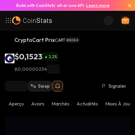
Build with CoinStats’ all-in-one API.
Learn more
CryptoCart Prix
CART
#6064
$0,1523
2,2
%
฿0,00000234
Swap
Signaler
Aperçu
Avoirs
Marchés
Actualités
Mises À Jour 