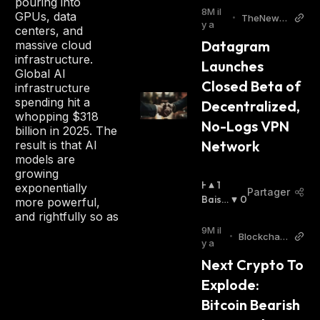
pouring into
S
8M il
GPUs, data
•
TheNews
S
y a
centers, and
Crypto
I
Datagram 
massive cloud
E
infrastructure.
Launches 
R
Global AI
:
Closed Beta of 
infrastructure
spending hit a
Decentralized, 
whopping $318
No-Logs VPN 
billion in 2025. The
Network
result is that AI
models are
growing
H
1
exponentially
Partager
A
Baissi
0
more powerful,
U
Er
:
and rightfully so as
S
9M il
•
Blockchain
S
y a
Reporter
I
Next Crypto To 
E
Explode: 
R
:
Bitcoin Bearish 