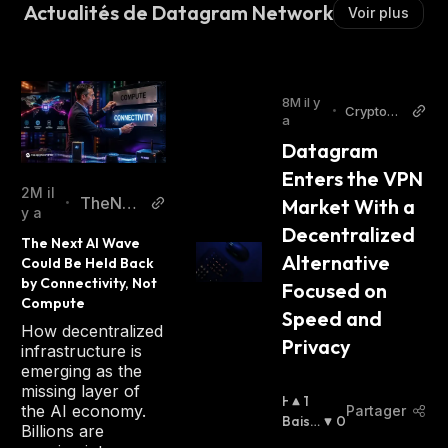
Actualités de Datagram Network
Voir plus
8M il y
•
CryptoDa
a
ily
Datagram 
Enters the VPN 
2M il
TheNe
Market With a 
•
y a
wsCrypt
Decentralized 
The Next AI Wave 
o
Alternative 
Could Be Held Back 
by Connectivity, Not 
Focused on 
Compute
Speed and 
How decentralized
Privacy
infrastructure is
emerging as the
missing layer of
H
1
the AI economy.
Partager
A
Baissi
0
Billions are
U
Er
: