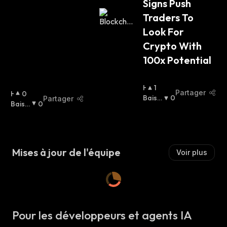
Signs Push 
Traders To 
Look For 
Crypto With 
100x Potential
H
1
Partager
H
0
A
Baissi
0
Partager
A
Baissi
0
U
Er
:
U
Er
:
S
S
S
S
I
I
E
Mises à jour de l'équipe
Voir plus
E
R
R
:
:
Pour les développeurs et agents IA