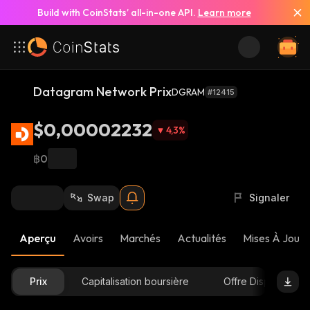
Build with CoinStats’ all-in-one API.
Learn more
Datagram Network Prix
DGRAM
#12415
$0,00002232
4,3
%
฿0
Swap
Signaler
Aperçu
Avoirs
Marchés
Actualités
Mises À Jour 
Prix
Capitalisation boursière
Offre Disponible