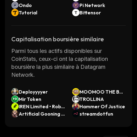
Ondo
Pi Network
Tutorial
Bittensor
Capitalisation boursière similaire
Parmi tous les actifs disponibles sur
CoinStats, ceux-ci ont la capitalisation
boursière la plus similaire à Datagram
Network.
Deployyyyer
MOOMOO THE BUL
Mir Token
L
TROLLINA
IREN Limited • Robi
Hammer Of Justice
nhood Token
Artificial Gooning I
streamdotfun
ntelligence