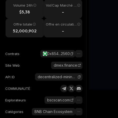
Volume 24h
Vol/Cap Marché 2
4h
$5,38
-
Offre totale
Offre en circulatio
n
52,000,902
-
0x854...2560
Contrats
dmex.finance
Site Web
decentralized-mining-exchange
API ID
COMMUNAUTÉ
bscscan.com
Explorateurs
BNB Chain Ecosystem
Catégories