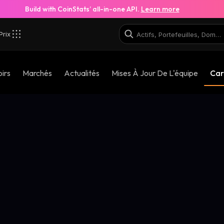
Build with CoinStats’ all-in-one API.
Learn more
Prix
irs
Marchés
Actualités
Mises À Jour De L'équipe
Car