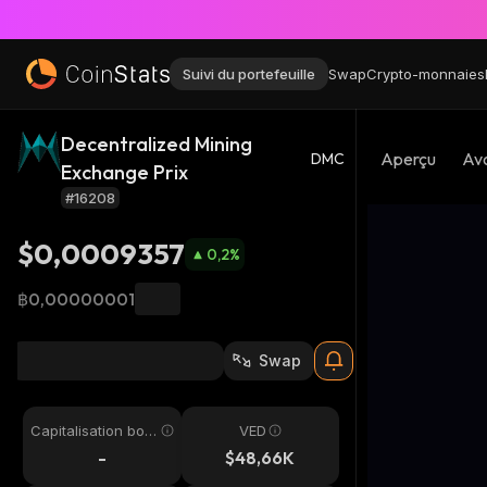
Suivi du portefeuille
Swap
Crypto-monnaies
Decentralized Mining
Aperçu
Avo
DMC
Exchange Prix
#16208
$0,0009357
0,2
%
฿0,00000001
Swap
Capitalisation bou
VED
rsière
-
$48,66K