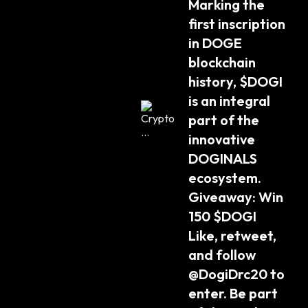
Marking the 
first inscription 
in DOGE 
blockchain 
history, $DOGI 
is an integral 
part of the 
innovative 
DOGINALS 
ecosystem. 
Giveaway: Win 
150 $DOGI 
Like, retweet, 
and follow 
@DogiDrc20 to 
enter. Be part 