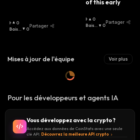
of this early
H
0
Partager
H
0
A
Baissi
0
Partager
A
Baissi
0
U
Er
:
U
Er
:
S
S
S
S
I
I
E
Mises à jour de l'équipe
Voir plus
E
R
R
:
:
Pour les développeurs et agents IA
Vous développez avec la crypto ?
Accédez aux données de CoinStats avec une seule
clé API.
Découvrez la meilleure API crypto