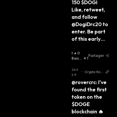
150 $DOGI 
Like, retweet, 
and follow 
@DogiDrc20 to 
enter. Be part 
of this early…
H
0
Partager
A
Baissi
1
U
Er
:
S
2a il
•
Crypto Rov
S
y a
er Twitter
I
@rovercrc: I've 
E
found the first 
R
:
token on the 
$DOGE 
blockchain 🔥 