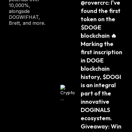
@rovercrc: I've 
E
10,000%,
found the first 
R
alongside
:
DOGWIFHAT,
token on the 
Brett, and more.
$DOGE 
blockchain 🔥 
Marking the 
first inscription 
in DOGE 
blockchain 
history, $DOGI 
is an integral 
part of the 
innovative 
DOGINALS 
ecosystem. 
Giveaway: Win 