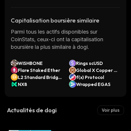
Capitalisation boursière similaire
Parmi tous les actifs disponibles sur
CoinStats, ceux-ci ont la capitalisation
boursière la plus similaire à dogi.
WISHBONE
Rings scUSD
Flare Staked Ether
Global X Copper Mi
L2 Standard Bridge
ners ETF (Ondo Tok
f(x) Protocol
d DAI (Base)
NX8
enized ETF)
Wrapped EGAS
Actualités de dogi
Voir plus