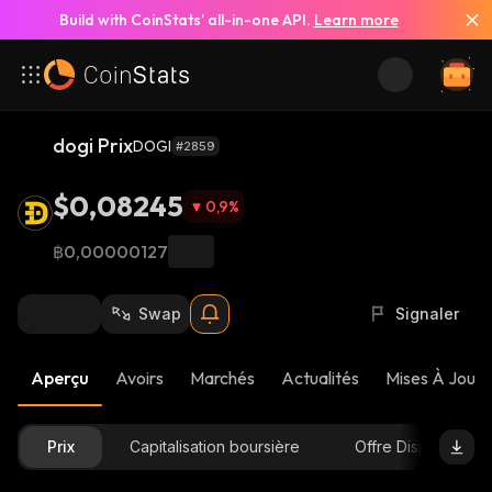
Build with CoinStats’ all-in-one API.
Learn more
dogi Prix
DOGI
#2859
$0,08245
0,9
%
฿0,00000127
Swap
Signaler
Aperçu
Avoirs
Marchés
Actualités
Mises À Jour 
Prix
Capitalisation boursière
Offre Disponible