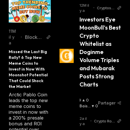
12M il
•
Cryptos N
y a
ewss
Investors Eye 
MoonBull’s Best 
11M
Crypto 
Blockch
il y
•
Whitelist as 
a
ainRepo
Doginme 
rter
Missed the Last Big 
Rally? 6 Top New 
Volume Triples 
Meme Coins to 
and Mubarak 
Invest in Now With 
Moonshot Potential 
Posts Strong 
That Could Shock 
Charts
the Market
Arctic Pablo Coin
H
0
leads the top new
Partager
A
Baissi
0
meme coins to
U
Er
:
invest in now with
S
a 200% presale
2a il
•
Crypto Rov
S
bonus and ROI
y a
er Twitter
I
potential over