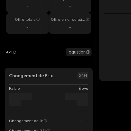
4h
-
-
Offre totale
Offre en circulatio
n
-
-
equation
API ID
Changement de Prix
24H
Faible
Élevé
Changement de 1h
Changement de 24h