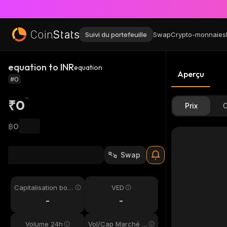
Suivi du portefeuille
Swap
Crypto-monnaies
equation to INR
equation
Aperçu
#0
₹0
Prix
C
฿0
Swap
Capitalisation bou
VED
rsière
-
-
Volume 24h
Vol/Cap Marché 2