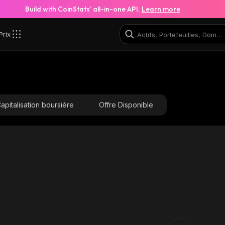
Build with CoinStats’ all-in-one API.
Learn more
Prix
apitalisation boursière
Offre Disponible