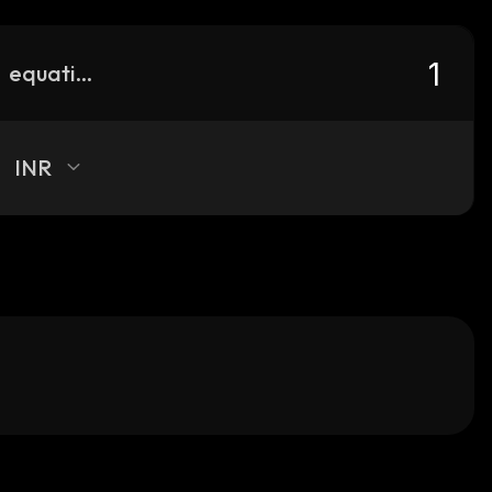
equation
INR