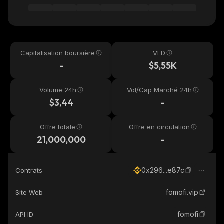
Capitalisation boursière
VED
-
$5,55K
Volume 24h
Vol/Cap Marché 24h
$3,44
-
Offre totale
Offre en circulation
21,000,000
-
0x296...e87c
Contrats
fomofi.vip
Site Web
fomofi
API ID