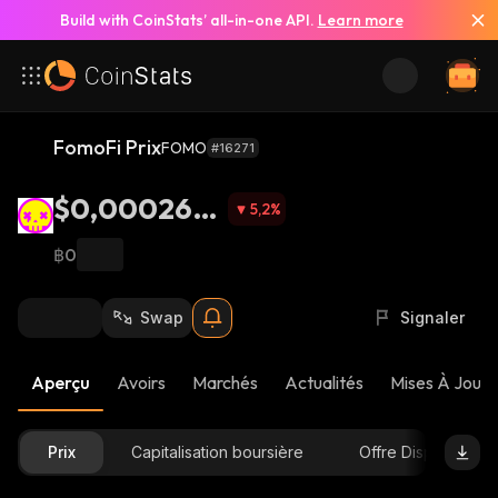
Build with CoinStats’ all-in-one API.
Learn more
FomoFi Prix
FOMO
#16271
$0,000264
5,2
%
4
฿0
Swap
Signaler
Aperçu
Avoirs
Marchés
Actualités
Mises À Jour 
Prix
Capitalisation boursière
Offre Disponible