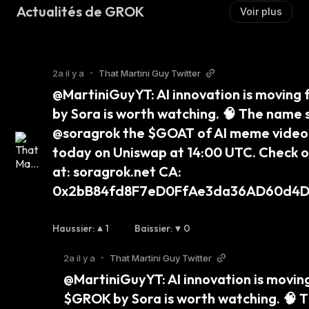
Actualités de GROK
Voir plus
2a il y a
•
That Martini Guy Twitter
@MartiniGuyYT: AI innovation is moving 
by Sora is worth watching. 🧠 The name say
@soragrok the $GOAT of AI meme videos
today on Uniswap at 14:00 UTC. Check ou
at: soragrok.net CA: 
0x2bB84fd8F7eD0FfAe3da36AD60d4
Haussier
:
1
Baissier
:
0
2a il y a
•
That Martini Guy Twitter
@MartiniGuyYT: AI innovation is moving
$GROK by Sora is worth watching. 🧠 Th