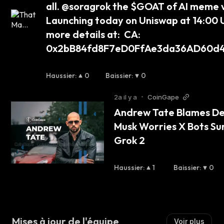
all. @soragrok the $GOAT of AI meme v
Launching today on Uniswap at 14:00 U
more details at:  CA: 
0x2bB84fd8F7eD0FfAe3da36AD60d
Haussier
:
0
Baissier
:
0
2a il y a
•
CoinGape
Andrew Tate Blames De
Musk Worries X Bots Sur
Grok 2
Haussier
:
1
Baissier
:
0
Mises à jour de l'équipe
Voir plus