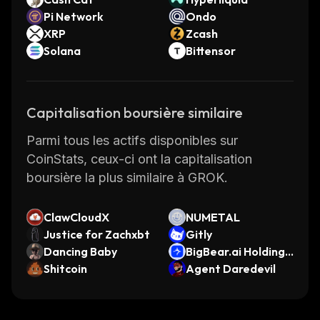
Pi Network
Ondo
XRP
Zcash
Solana
Bittensor
Capitalisation boursière similaire
Parmi tous les actifs disponibles sur
CoinStats, ceux-ci ont la capitalisation
boursière la plus similaire à GROK.
ClawCloudX
NUMETAL
Justice for Zachxbt
Gitly
Dancing Baby
BigBear.ai Holdings
Shitcoin
(Ondo Tokenized St
Agent Daredevil
ock)