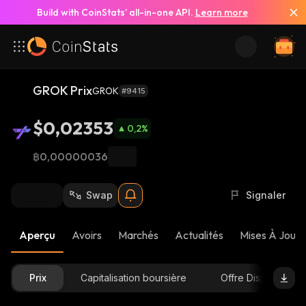
Build with CoinStats’ all-in-one API.
Learn more
GROK Prix
GROK
#9415
$0,02353
0,2
%
฿0,00000036
Swap
Signaler
Aperçu
Avoirs
Marchés
Actualités
Mises À Jour 
Prix
Capitalisation boursière
Offre Disponible