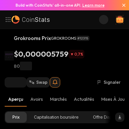
Build with CoinStats’ all-in-one API.
Learn more
Grokrooms Prix
GROKROOMS
#12315
$0,000005759
0,7
%
฿0
Swap
Signaler
Aperçu
Avoirs
Marchés
Actualités
Mises À Jour 
Prix
Capitalisation boursière
Offre Disponible