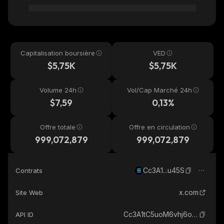
Capitalisation boursière
VED
$5,75K
$5,75K
Volume 24h
Vol/Cap Marché 24h
$7,59
0,13%
Offre totale
Offre en circulation
999,072,879
999,072,879
Cc3A1...u45S
Contrats
x.com
Site Web
Cc3A1tC5uoM6vhj6oGiY5hywHMsairxij1siKL6fu45S_solana
API ID