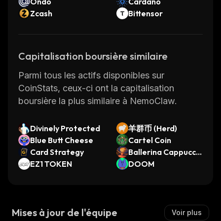
Ondo
Cardano
Zcash
Bittensor
Capitalisation boursière similaire
Parmi tous les actifs disponibles sur
CoinStats, ceux-ci ont la capitalisation
boursière la plus similaire à NemoClaw.
Divinely Protected
羊群币 (Herd)
Blue Butt Cheese
Cartel Coin
Card Strategy
Ballerina Cappuccin
EZ1 TOKEN
a
DOOM
Mises à jour de l'équipe
Voir plus