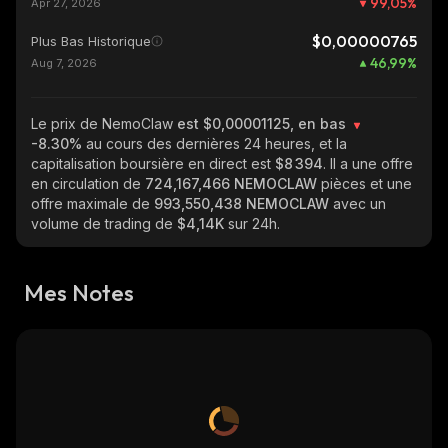
99,05
%
Apr 27, 2026
$0,00000765
Plus Bas Historique
46,99
%
Aug 7, 2026
Le prix de NemoClaw
est $0,00001125, en bas
-8.30%
au cours des dernières 24 heures, et la
capitalisation boursière en direct est
$8 394
. Il a une offre
en circulation de
724,167,466 NEMOCLAW
pièces et une
offre maximale de
993,550,438 NEMOCLAW
avec un
volume de trading de
$4,14K
sur 24h.
Mes Notes