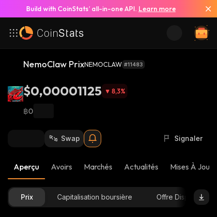
Build with CoinStats’ all-in-one API.
Learn more
NemoClaw Prix
NEMOCLAW
#11483
$0,00001125
8,3
%
฿0
Swap
Signaler
Aperçu
Avoirs
Marchés
Actualités
Mises À Jour 
Prix
Capitalisation boursière
Offre Disponible