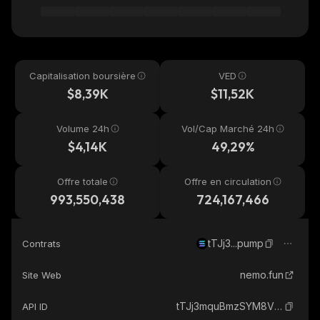
Capitalisation boursière
VED
$8,39K
$11,52K
Volume 24h
Vol/Cap Marché 24h
$4,14K
49,29%
Offre totale
Offre en circulation
993,550,438
724,167,466
tTJj3...pump
Contrats
nemo.fun
Site Web
tTJj3mquBmzSYM8VwCxmp1c2AhQCjidQ5DdCdL4pump_solana
API ID