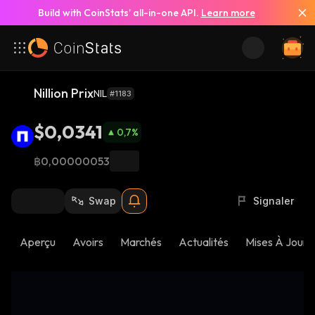
Build with CoinStats’ all-in-one API.
Learn more
Nillion Prix
NIL
#1183
$0,0341
0,7
%
฿0,00000053
Swap
Signaler
Aperçu
Avoirs
Marchés
Actualités
Mises À Jour 