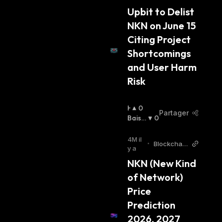
orld
I
Upbit to Delist 
E
NKN on June 15 
R
:
Citing Project 
Shortcomings 
and User Harm 
Risk
H
0
Partager
A
Baissi
0
U
Er
:
S
4M il
•
Blockchain
S
y a
Reporter
I
NKN (New Kind 
E
of Network) 
R
:
Price 
Prediction 
2026, 2027 