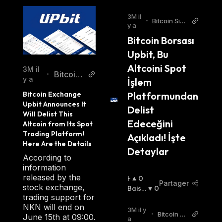
3M il
•
Bitcoin Sist
y a
emi Turkish
Bitcoin Borsası 
Upbit, Bu 
Altcoini Spot 
3M il
Bitcoin
•
y a
İşlem 
Sistemi
Bitcoin Exchange 
Platformundan 
Upbit Announces It 
Delist 
Will Delist This 
Edeceğini 
Altcoin from Its Spot 
Trading Platform! 
Açıkladı! İşte 
Here Are the Details
Detaylar
According to
information
released by the
H
0
Partager
stock exchange,
A
Baissi
0
trading support for
U
Er
:
NKN will end on
S
3M il y
•
Bitcoin W
June 15th at 09:00.
S
a