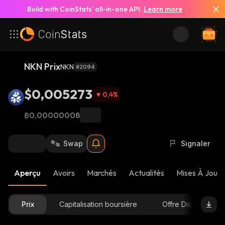
Build with CoinStats’ all-in-one API.
Learn more
NKN Prix
NKN
#2094
$0,005273
0,4
%
฿0,00000008
Swap
Signaler
Aperçu
Avoirs
Marchés
Actualités
Mises À Jour 
Prix
Capitalisation boursière
Offre Disponible