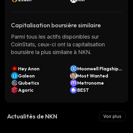
Capitalisation boursière similaire
Parmi tous les actifs disponibles sur
CoinStats, ceux-ci ont la capitalisation
boursière la plus similaire à NKN.
Hey Anon
Moonwell Flagship
Galeon
USDC (Morpho Vaul
Most Wanted
Qubetics
t)
Metronome
Agoric
BEST
Actualités de NKN
Voir plus