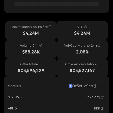
Capitalisation boursière
VED
$4,24M
$4,24M
Volume 24h
Vol/Cap Marché 24h
$88,28K
2,08%
Offre totale
Offre en circulation
803,596,229
803,527,167
0x5cf...c9eb
Contrats
nkn.org
Site Web
nkn
API ID