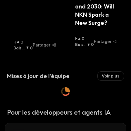
and 2030: Will 
NKN Spark a 
New Surge?
H
0
Partager
H
0
A
Baissi
0
Partager
A
Baissi
0
U
Er
:
U
Er
:
S
S
S
S
I
I
E
Mises à jour de l'équipe
Voir plus
E
R
R
:
:
Pour les développeurs et agents IA