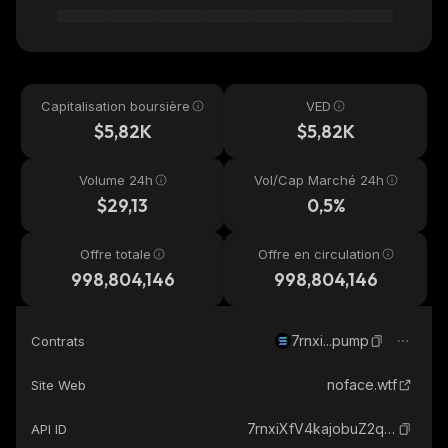
Capitalisation boursière
VED
$5,82K
$5,82K
Volume 24h
Vol/Cap Marché 24h
$29,13
0,5%
Offre totale
Offre en circulation
998,804,146
998,804,146
7rnxi...pump
Contrats
noface.wtf
Site Web
7rnxiXfV4kajobuZ2qBHjVPBhhcT82TPdzF3cPfHpump_solana
API ID