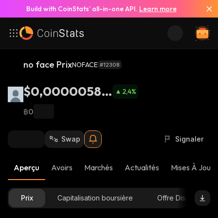
Build with CoinStats’ all-in-one API.
Learn more
no face Prix
NOFACE
#12308
$0,00000582
2,4
%
6
฿0
Swap
Signaler
Aperçu
Avoirs
Marchés
Actualités
Mises À Jour 
Prix
Capitalisation boursière
Offre Disponible