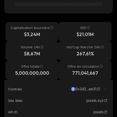
Capitalisation boursière
VED
$3,24M
$21,01M
Volume 24h
Vol/Cap Marché 24h
$8,67M
267,61%
Offre totale
Offre en circulation
5,000,000,000
771,041,667
0x342...ae31
Contrats
pixels.xyz
Site Web
pixels
API ID