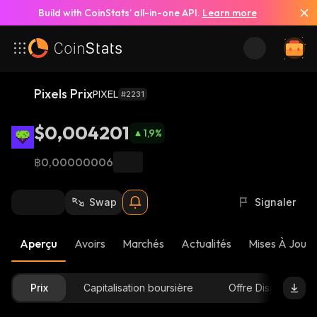
Build with CoinStats’ all-in-one API.
Learn more
Pixels Prix
PIXEL
#2231
$0,004201
1,9
%
฿0,00000006
Swap
Signaler
Aperçu
Avoirs
Marchés
Actualités
Mises À Jour 
Prix
Capitalisation boursière
Offre Disponible