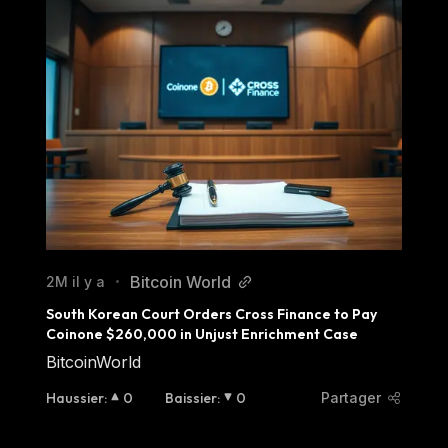
Bitcoin World
2M il y a
•
South Korean Court Orders Cross Finance to Pay 
Coinone $260,000 in Unjust Enrichment Case
BitcoinWorld
Haussier
:
0
Baissier
:
0
Partager