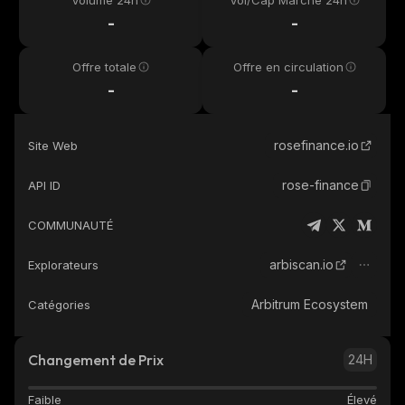
Volume 24h
Vol/Cap Marché 24h
-
-
Offre totale
Offre en circulation
-
-
rosefinance.io
Site Web
rose-finance
API ID
COMMUNAUTÉ
arbiscan.io
Explorateurs
Arbitrum Ecosystem
Catégories
Changement de Prix
24H
Faible
Élevé