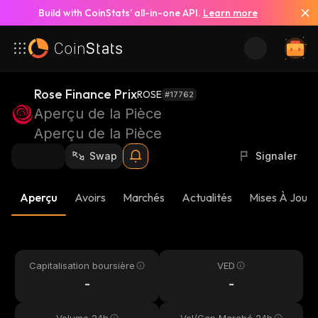
Build with CoinStats’ all-in-one API.
Learn more
Rose Finance Prix
ROSE
#17762
Aperçu de la Pièce
Aperçu de la Pièce
Swap
Signaler
Aperçu
Avoirs
Marchés
Actualités
Mises À Jour 
Capitalisation boursière
VED
-
-