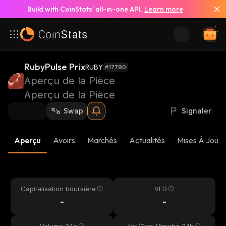
Build with CoinStats’ all-in-one API.
Learn more
RubyPulse Prix
RUBY
#17790
Aperçu de la Pièce
Aperçu de la Pièce
Swap
Signaler
Aperçu
Avoirs
Marchés
Actualités
Mises À Jour 
Capitalisation boursière
VED
-
-