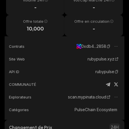
Volume 24h
Vol/Cap Marché 24h
-
-
Offre totale
Offre en circulation
10,000
-
0xdb4...2858
Contrats
rubypulse.xyz
Site Web
rubypulse
API ID
COMMUNAUTÉ
scan.mypinata.cloud
Explorateurs
PulseChain Ecosystem
Catégories
Changement de Prix
24H