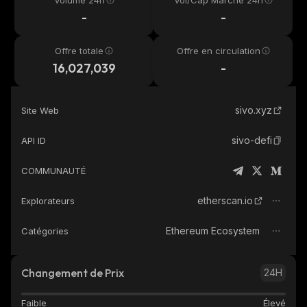
Volume 24h
Vol/Cap Marché 24h
-
-
Offre totale
Offre en circulation
16,027,039
-
sivo.xyz
Site Web
sivo-defi
API ID
COMMUNAUTÉ
etherscan.io
Explorateurs
Ethereum Ecosystem
Catégories
Changement de Prix
24H
Faible
Élevé