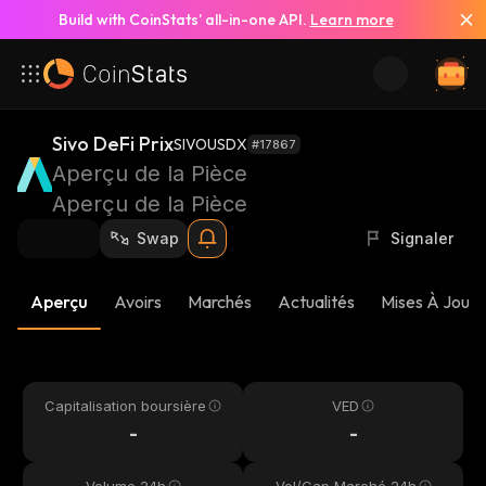
Build with CoinStats’ all-in-one API.
Learn more
Sivo DeFi Prix
SIVOUSDX
#17867
Aperçu de la Pièce
Aperçu de la Pièce
Swap
Signaler
Aperçu
Avoirs
Marchés
Actualités
Mises À Jour 
Capitalisation boursière
VED
-
-