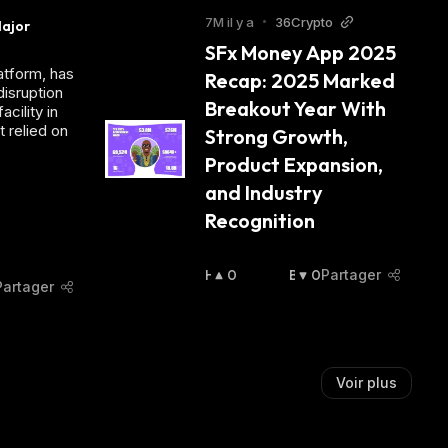
U
I
7M il y a
•
36Crypto
ajor 
S
S
SFx Money App 2025 
S
S
atform, has
Recap: 2025 Marked 
I
I
disruption
E
E
Breakout Year With 
cility in
R
R
 relied on
Strong Growth, 
:
:
Product Expansion, 
and Industry 
Recognition
H
0
B
0
Partager
Partager
A
A
U
I
S
S
S
S
I
I
Voir plus
E
E
R
R
:
: