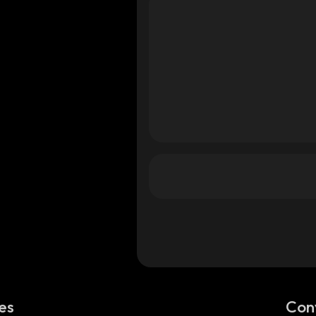
es
Con