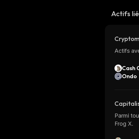
Actifs li
Cryptom
Actifs av
Cash 
Ondo
Capitali
Parmi tous
Frog X.