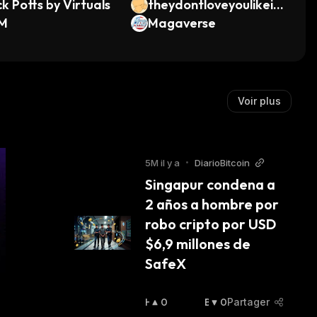
k Potts by Virtuals
theydontloveyoulikeilo
M
veyou
Magaverse
Voir plus
5M il y a
•
DiarioBitcoin
Singapur condena a 
2 años a hombre por 
robo cripto por USD 
$6,9 millones de 
SafeX
H
0
B
0
Partager
A
A