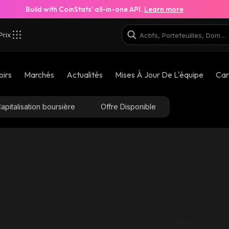
Build with CoinStats’ all-in-one API.
Learn more
Prix
oirs
Marchés
Actualités
Mises À Jour De L'équipe
Car
apitalisation boursière
Offre Disponible