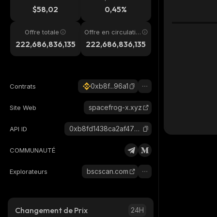
4h
$58,02
0,45%
Offre totale
Offre en circulatio
n
222,686,836,135
222,686,836,135
0xb8f...96a1
Contrats
spacefrog-x.xyz
Site Web
0xb8fd1438ca2af47b940fff34d13cf58c64ac96a1_binance_smart
API ID
COMMUNAUTÉ
bscscan.com
Explorateurs
Changement de Prix
24H