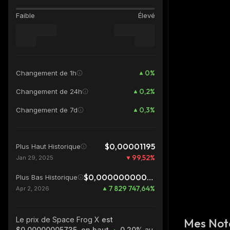
Faible
Élevé
0
%
Changement de 1h
0,2
%
Changement de 24h
0,3
%
Changement de 7d
$0,00001195
Plus Haut Historique
99,52
%
Jan 29, 2025
$0,0000000000007
Plus Bas Historique
7 829 747,64
%
Apr 2, 2026
Le prix de Space Frog X
est
Mes Not
$0,00000005735, en haut
0.20%
au