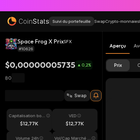
Suivi du portefeuille
Swap
Crypto-monnaies
Space Frog X Prix
SFX
Aperçu
Av
#10626
$0,00000005735
0,2
%
Prix
C
฿0
Swap
Capitalisation bou
VED
rsière
$12,77K
$12,77K
Volume 24h
Vol/Cap Marché 2