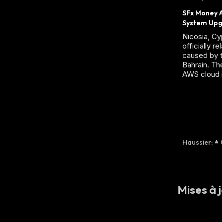
SFx Money A
System Up
Nicosia, Cy
officially r
caused by t
Bahrain. Th
AWS cloud i
Haussier
:
Mises à j