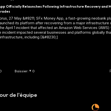
pp Officially Relaunches Following Infrastructure Recovery and M
grades
prus, 27 May &#8211; SFx Money App, a fast-growing neobank pl
elaunched its platform after recovering from a major infrastructure 
he April 1 incident that affected an Amazon Web Services (AWS) fa
e incident impacted several businesses and platforms globally that
nfrastructure, including [&#8230;]
0
Baissier
:
0
our de l'équipe