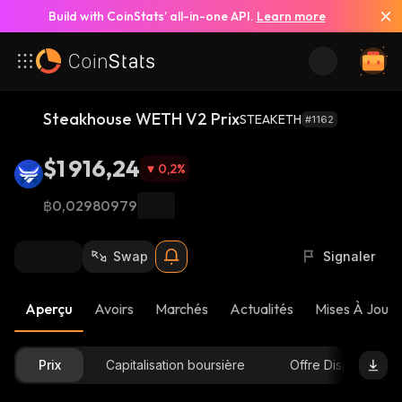
Build with CoinStats’ all-in-one API.
Learn more
Steakhouse WETH V2 Prix
STEAKETH
#1162
$1 916,24
0,2
%
฿0,02980979
Swap
Signaler
Aperçu
Avoirs
Marchés
Actualités
Mises À Jour 
Prix
Capitalisation boursière
Offre Disponible