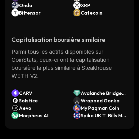
Ondo
XRP
Bittensor
Catecoin
Capitalisation boursière similaire
Parmi tous les actifs disponibles sur
CoinStats, ceux-ci ont la capitalisation
boursière la plus similaire à Steakhouse
WETH V2.
CARV
Avalanche Bridged
Solstice
USDT (Avalanche)
Wrapped Gonka
Aevo
My Paqman Coin
Morpheus AI
Spiko UK T-Bills Mo
ney Market Fund