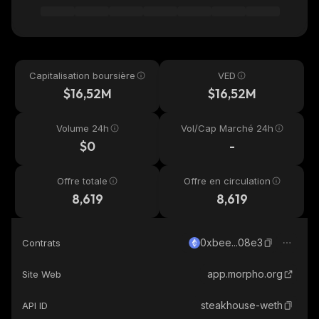
Capitalisation boursière
VED
$16,52M
$16,52M
Volume 24h
Vol/Cap Marché 24h
$0
-
Offre totale
Offre en circulation
8,619
8,619
0xbee...08e3
Contrats
app.morpho.org
Site Web
steakhouse-weth
API ID