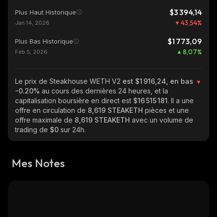
$3 394,14
Plus Haut Historique
43,54
%
Jan 14, 2026
$1 773,09
Plus Bas Historique
8,07
%
Feb 5, 2026
Le prix de Steakhouse WETH V2
est $1 916,24, en bas
-0.20%
au cours des dernières 24 heures, et la
capitalisation boursière en direct est
$16 515 181
. Il a une
offre en circulation de
8,619 STEAKETH
pièces et une
offre maximale de
8,619 STEAKETH
avec un volume de
trading de
$0
sur 24h.
Mes Notes