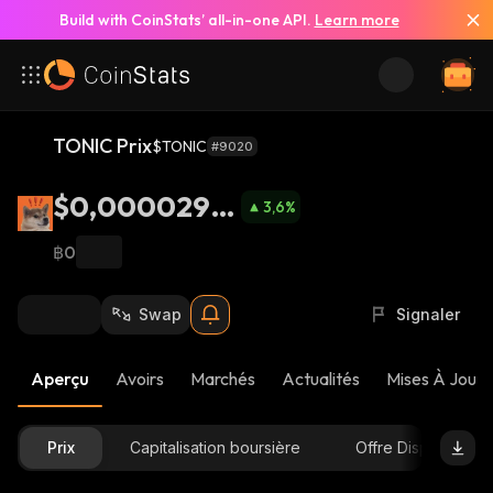
Build with CoinStats’ all-in-one API.
Learn more
TONIC Prix
$TONIC
#9020
$0,0000294
3,6
%
3
฿0
Swap
Signaler
Aperçu
Avoirs
Marchés
Actualités
Mises À Jour 
Prix
Capitalisation boursière
Offre Disponible