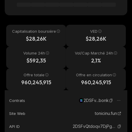
Capitalisation boursière
VED
$28,26K
$28,26K
Volume 24h
Vol/Cap Marché 24h
$592,35
2,1%
Offre totale
Offre en circulation
960,245,915
960,245,915
2DSFv...bonk
Contrats
tonicinu.fun
Site Web
2DSFvQtdoqv7DjPgXL5tjTYJ3ABBnoBeTfAJTXNdbonk_solana
API ID