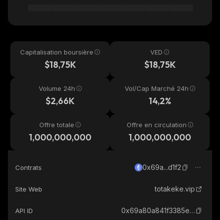
Capitalisation boursière
VED
$18,75K
$18,75K
Volume 24h
Vol/Cap Marché 24h
$2,66K
14,2%
Offre totale
Offre en circulation
1,000,000,000
1,000,000,000
0x69a...d1f2
Contrats
totakeke.vip
Site Web
0x69a80a841f3385ec8ddc6c24d2ad2f615d2ad1f2_ethereum
API ID