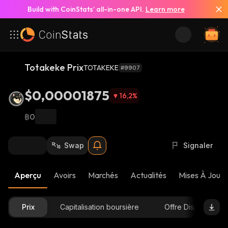
Build with CoinStats’ all-in-one API.
Learn more
Totakeke Prix
TOTAKEKE
#9907
$0,00001875
16,2
%
฿0
Swap
Signaler
Aperçu
Avoirs
Marchés
Actualités
Mises À Jour 
Prix
Capitalisation boursière
Offre Disponible