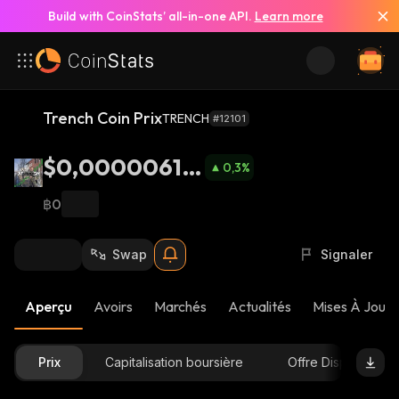
Build with CoinStats’ all-in-one API.
Learn more
Trench Coin Prix
TRENCH
#12101
$0,00000614
0,3
%
2
฿0
Swap
Signaler
Aperçu
Avoirs
Marchés
Actualités
Mises À Jour 
Prix
Capitalisation boursière
Offre Disponible