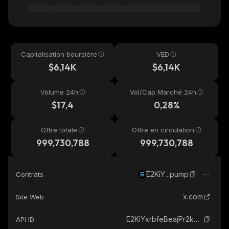
Capitalisation boursière
VED
$6,14K
$6,14K
Volume 24h
Vol/Cap Marché 24h
$17,4
0,28%
Offre totale
Offre en circulation
999,730,788
999,730,788
E2KiY...pump
Contrats
x.com
Site Web
E2KiYxrbfeBeajPr2kJAvwkzPr8p1hi81kFGYfB6pump_solana
API ID