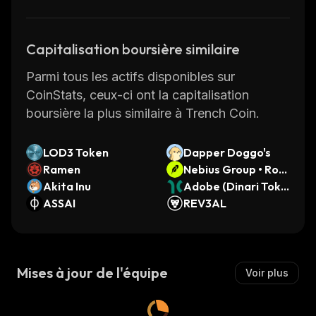
Capitalisation boursière similaire
Parmi tous les actifs disponibles sur
CoinStats, ceux-ci ont la capitalisation
boursière la plus similaire à Trench Coin.
LOD3 Token
Dapper Doggo's
Ramen
Nebius Group • Robi
Akita Inu
nhood Token
Adobe (Dinari Toke
ASSAI
nized Stock)
REV3AL
Mises à jour de l'équipe
Voir plus